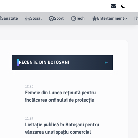
Sanatate
Social
Sport
Tech
Entertainment
RECENTE DIN BOTOSANI
12:25
Femeie din Lunca reținută pentru
încălcarea ordinului de protecție
11:24
Licitație publică în Botoșani pentru
vânzarea unui spațiu comercial