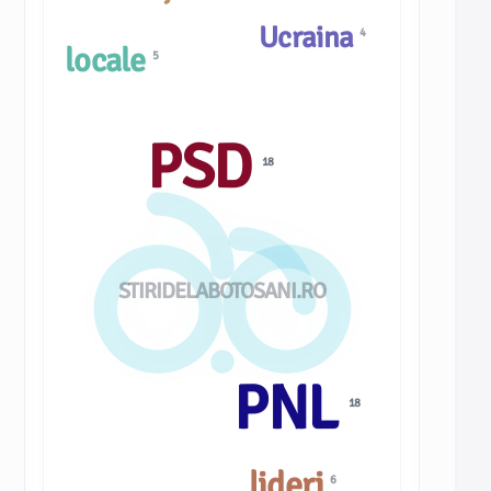
Ucraina
4
locale
5
PSD
18
STIRIDELABOTOSANI.RO
PNL
18
lideri
6