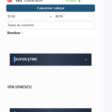
TRY
: 0,0956 RON
+0,0001 ▲
Convertor valutar
»
Rezultat:
-
AUTOR ȘTIRE
ION IONESCU