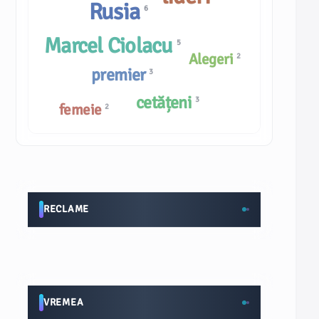
Rusia
6
Marcel Ciolacu
5
Alegeri
2
premier
3
cetățeni
3
femeie
2
RECLAME
VREMEA