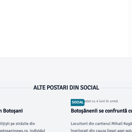
ALTE POSTARI DIN SOCIAL
Articol postat cu 4 luni în urmă
SOCIAL
în Botoșani
Botoșănenii se confruntă cu
țiști pe străzile din
Locuitorii din cartierul Mihail Ko
 botosaninews.ro, individul
îngrijorați din cauza lipsei apei pot