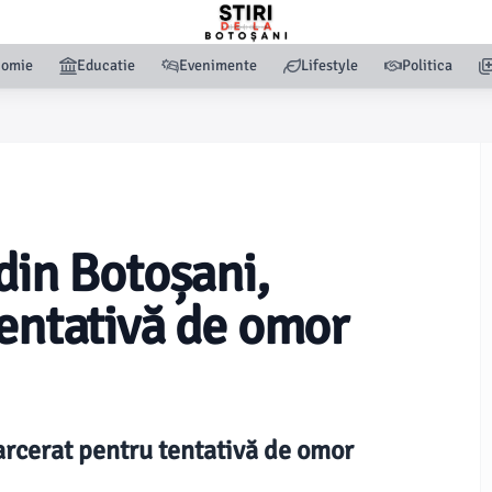
nomie
Educatie
Evenimente
Lifestyle
Politica
din Botoșani,
tentativă de omor
arcerat pentru tentativă de omor