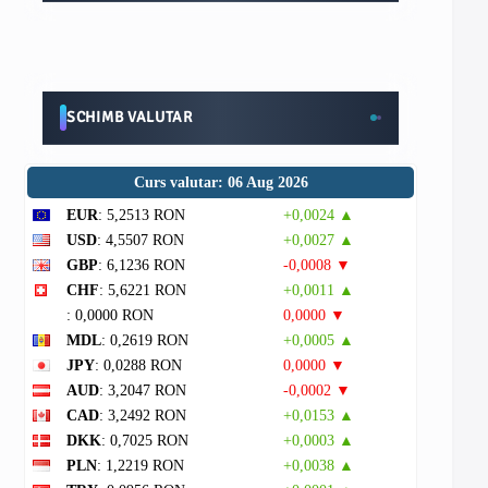
SCHIMB VALUTAR
Curs valutar: 06 Aug 2026
EUR
: 5,2513 RON
+0,0024 ▲
USD
: 4,5507 RON
+0,0027 ▲
GBP
: 6,1236 RON
-0,0008 ▼
CHF
: 5,6221 RON
+0,0011 ▲
: 0,0000 RON
0,0000 ▼
MDL
: 0,2619 RON
+0,0005 ▲
JPY
: 0,0288 RON
0,0000 ▼
AUD
: 3,2047 RON
-0,0002 ▼
CAD
: 3,2492 RON
+0,0153 ▲
DKK
: 0,7025 RON
+0,0003 ▲
PLN
: 1,2219 RON
+0,0038 ▲