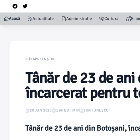
Acasă
Actualitate
Administratie
Cultura
Eco
ÎNAPOI LA ȘTIRI
Tânăr de 23 de ani 
încarcerat pentru 
20 JUN 2025
1 MINUT MIN
ION IONESCU
Tânăr de 23 de ani din Botoșani, înc