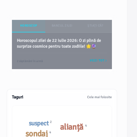
HOROSCOP
BANCUL ZILEI
ȘTIAȚI CĂ?
Horoscopul zilei de 22 iulie 2026: O zi plină de
surprize cosmice pentru toate zodiile! 🌟🔮
VEZI TOT
2 săptămâni în urmă
Taguri
Cele mai folosite
suspect
2
alianță
4
sondaj
4