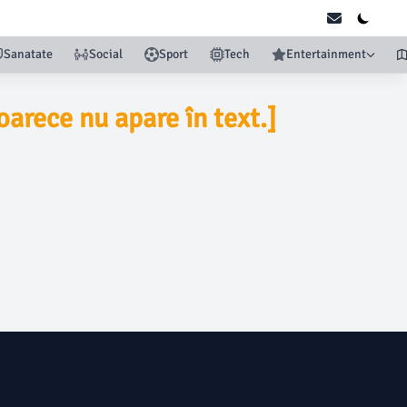
Sanatate
Social
Sport
Tech
Entertainment
oarece nu apare în text.]