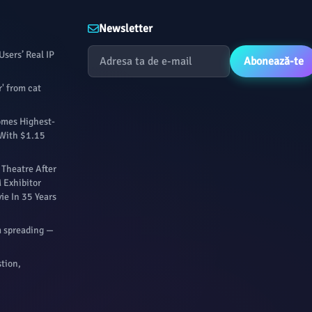
Newsletter
Users’ Real IP
Abonează-te
' from cat
omes Highest-
 With $1.15
 Theatre After
Exhibitor
e In 35 Years
m spreading —
stion,