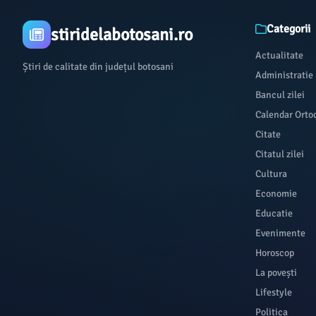
Categorii
stiridelabotosani.ro
Actualitate
Știri de calitate din județul botosani
Administratie
Bancul zilei
Calendar Orto
Citate
Citatul zilei
Cultura
Economie
Educatie
Evenimente
Horoscop
La povești
Lifestyle
Politica