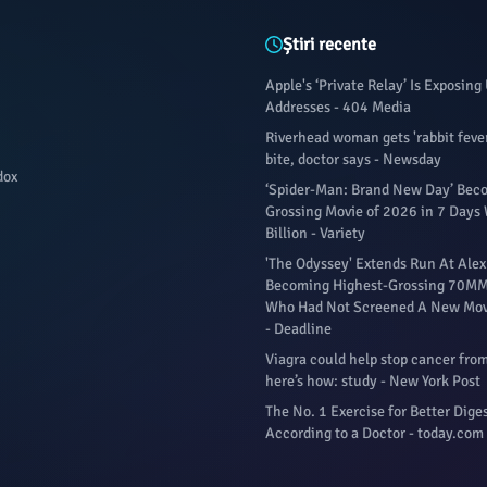
Știri recente
Apple's ‘Private Relay’ Is Exposing 
Addresses - 404 Media
Riverhead woman gets 'rabbit fever
bite, doctor says - Newsday
dox
‘Spider-Man: Brand New Day’ Bec
Grossing Movie of 2026 in 7 Days
Billion - Variety
'The Odyssey' Extends Run At Alex
Becoming Highest-Grossing 70MM 
Who Had Not Screened A New Movi
- Deadline
Viagra could help stop cancer fro
here’s how: study - New York Post
The No. 1 Exercise for Better Dige
According to a Doctor - today.com