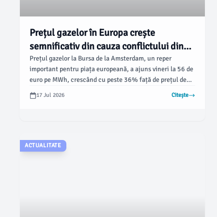
Prețul gazelor în Europa crește
semnificativ din cauza conflictului din
Iran
Prețul gazelor la Bursa de la Amsterdam, un reper
important pentru piața europeană, a ajuns vineri la 56 de
euro pe MWh, crescând cu peste 36% față de prețul de
41 de euro pe MWh înregistrat la începutul lunii
17 Jul 2026
Citește
februarie, arată datele analizate de HotNews. Această
creștere abruptă este generată de perturbările din
fluxurile de livrare din Orientul Mijlociu.
ACTUALITATE