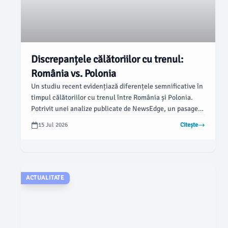
Discrepanțele călătoriilor cu trenul:
România vs. Polonia
Un studiu recent evidențiază diferențele semnificative în
timpul călătoriilor cu trenul între România și Polonia.
Potrivit unei analize publicate de NewsEdge, un pasager
din România petrece de două ori mai mult timp în tren
15 Jul 2026
Citește
decât unul din Polonia, chiar pentru distanțe similare.
ACTUALITATE