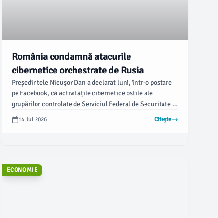
România condamnă atacurile
cibernetice orchestrate de Rusia
Președintele Nicușor Dan a declarat luni, într-o postare
pe Facebook, că activitățile cibernetice ostile ale
grupărilor controlate de Serviciul Federal de Securitate al
Federației Ruse au vizat state membre ale Uniunii
14 Jul 2026
Citește
Europene și NATO, inclusiv România. El a subliniat
importanța unei reacții ferme la aceste atacuri
cibernetice.
ECONOMIE