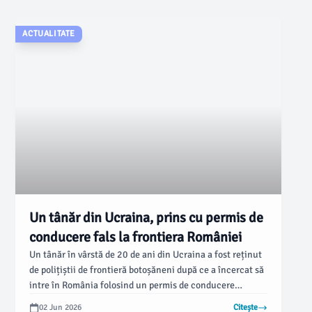
necesare pentru a asigura finanțarea europeană.
ACTUALITATE
Un tânăr din Ucraina, prins cu permis de
conducere fals la frontiera României
Un tânăr în vârstă de 20 de ani din Ucraina a fost reținut
de polițiștii de frontieră botoșăneni după ce a încercat să
intre în România folosind un permis de conducere
falsificat. Incidentul a avut loc pe 3 mai 2026, la Punctul
02 Jun 2026
Citește