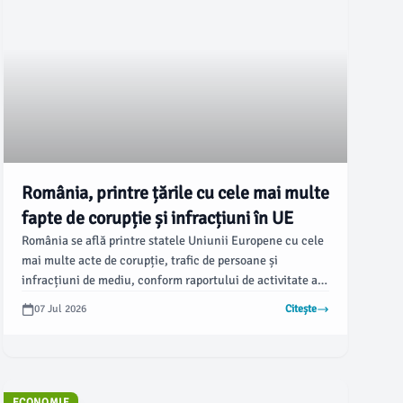
România, printre țările cu cele mai multe
fapte de corupție și infracțiuni în UE
România se află printre statele Uniunii Europene cu cele
mai multe acte de corupție, trafic de persoane și
infracțiuni de mediu, conform raportului de activitate al
Agenției pentru Cooperare în Materie de Justiție Penală
07 Jul 2026
Citește
pentru anul 2025. Acest raport evidențiază probleme
serioase în ceea ce privește criminalitatea organizată și
coordonarea anchetelor transfrontaliere.
ECONOMIE