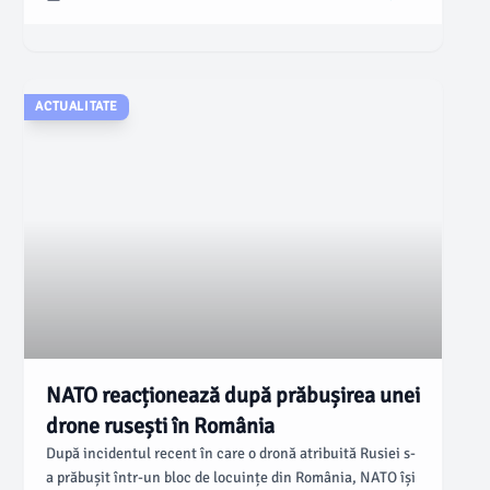
de Trecere a Frontierei Racovăț, conform informațiilor
oferite de comisarul șef de poliție Minodora Răcnea.
ACTUALITATE
NATO reacționează după prăbușirea unei
drone rusești în România
După incidentul recent în care o dronă atribuită Rusiei s-
a prăbușit într-un bloc de locuințe din România, NATO își