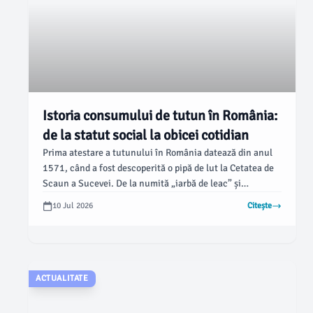
Istoria consumului de tutun în România:
de la statut social la obicei cotidian
Prima atestare a tutunului în România datează din anul
1571, când a fost descoperită o pipă de lut la Cetatea de
Scaun a Sucevei. De la numită „iarbă de leac” și
considerată un simbol al statutului boieresc în perioada
10 Jul 2026
Citește
fanariotă, fumatul a evoluat într-un obicei de masă care
generează consecințe notabile.
ACTUALITATE