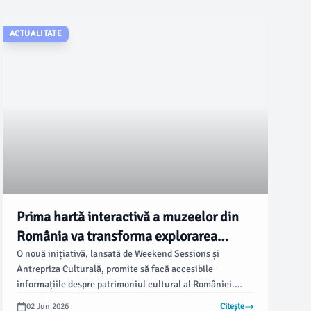
poziție”.
ACTUALITATE
Prima hartă interactivă a muzeelor din
România va transforma explorarea
culturală
O nouă inițiativă, lansată de Weekend Sessions și
Antrepriza Culturală, promite să facă accesibile
informațiile despre patrimoniul cultural al României.
Aceasta constă în realizarea primei hărți interactive a
02 Jun 2026
Citește