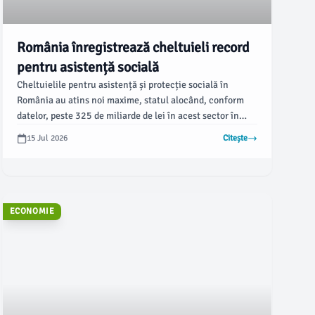
România înregistrează cheltuieli record
pentru asistență socială
Cheltuielile pentru asistență și protecție socială în
România au atins noi maxime, statul alocând, conform
datelor, peste 325 de miliarde de lei în acest sector în
2026. Aceasta reprezintă o creștere de 23% față de anul
15 Jul 2026
Citește
anterior și echivalează cu 18,5% din Produsul Intern
Brut (PIB), cel mai ridicat nivel din ultimele 10 ani.
ECONOMIE