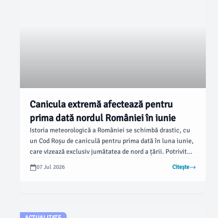
Canicula extremă afectează pentru
prima dată nordul României în iunie
Istoria meteorologică a României se schimbă drastic, cu
un Cod Roșu de caniculă pentru prima dată în luna iunie,
care vizează exclusiv jumătatea de nord a țării. Potrivit
monitorulbt.ro, arșița neobișnuită afectează intensiv
07 Jul 2026
Citește
zone care anterior erau mai puțin expuse la astfel de
fenomene extreme, iar autoritățile avertizează asupra
condițiilor severe de temperatură.
ACTUALITATE