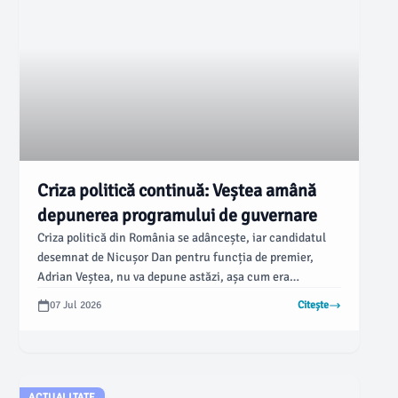
Criza politică continuă: Veștea amână
depunerea programului de guvernare
Criza politică din România se adâncește, iar candidatul
desemnat de Nicușor Dan pentru funcția de premier,
Adrian Veștea, nu va depune astăzi, așa cum era
planificat, lista de miniștri și programul de guvernare.
07 Jul 2026
Citește
Conform informațiilor, acesta va face acest lucru abia
luni.
ACTUALITATE