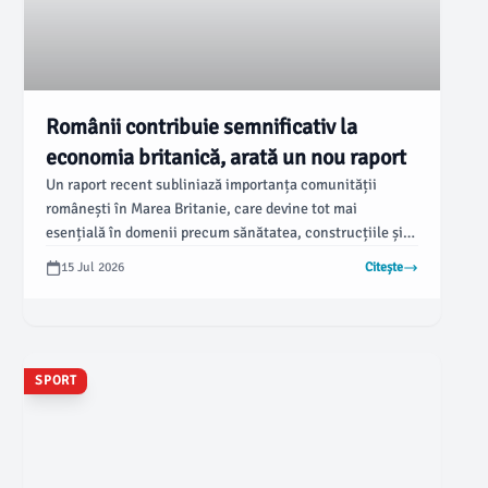
Românii contribuie semnificativ la
economia britanică, arată un nou raport
Un raport recent subliniază importanța comunității
românești în Marea Britanie, care devine tot mai
esențială în domenii precum sănătatea, construcțiile și
tehnologia. Conform monitorulbt.ro, acest document
15 Jul 2026
Citește
coordonat de dr.
SPORT