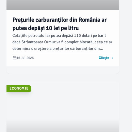
Prețurile carburanților din România ar
putea depăși 10 lei pe litru
Cotațiile petrolului ar putea depăși 110 dolari pe baril
dacă Strâmtoarea Ormuz va fi complet blocată, ceea ce ar
determina o creștere a prețurilor carburanților din
România. Aceasta este concluzia unei analize realizate
16 Jul 2026
Citește
de Asociația Energia Inteligentă, care subliniază că piața
petrolului se află într-o perioadă complicată, cu riscuri
geopolitice ce afectează aprovizionarea mondială.
ECONOMIE