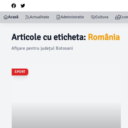
Acasă
Actualitate
Administratie
Cultura
Eco
Articole cu eticheta:
România
Afișare pentru județul Botosani
SPORT