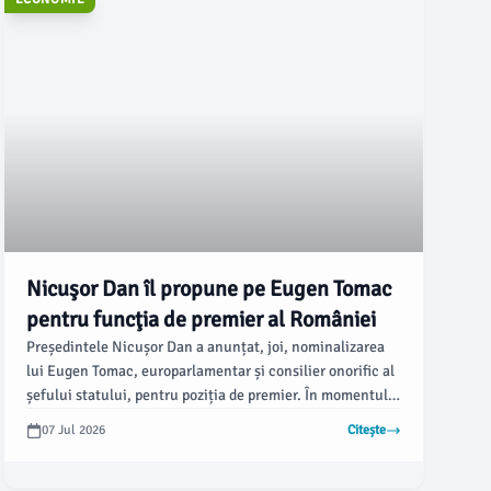
Nicuşor Dan îl propune pe Eugen Tomac
pentru funcţia de premier al României
Președintele Nicușor Dan a anunțat, joi, nominalizarea
lui Eugen Tomac, europarlamentar și consilier onorific al
șefului statului, pentru poziția de premier. În momentul
anunțului, Tomac s-a aflat alături de președinte, iar
07 Jul 2026
Citește
acesta a apreciat că el are „și independenţa, și
experiența, și valorile care îl definesc pentru această