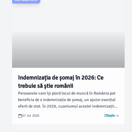
Indemnizația de șomaj în 2026: Ce
trebuie să știe românii
Persoanele care își pierd locul de muncă în România pot
beneficia de o indemnizație de șomaj, un ajutor esențial
oferit de stat. În 2026, cuantumul acestei indemnizații
depinde de stagiul de cotizare și de veniturile anterioare,
07 Jul 2026
Citește
conform informațiilor publicate de monitorulbt.ro.