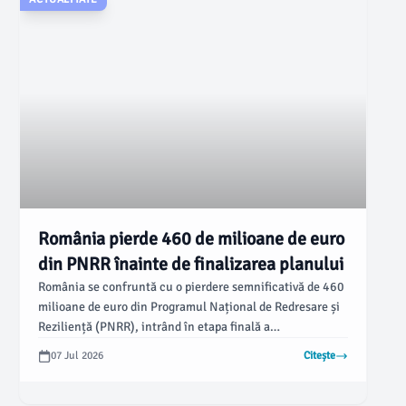
România pierde 460 de milioane de euro
din PNRR înainte de finalizarea planului
România se confruntă cu o pierdere semnificativă de 460
milioane de euro din Programul Național de Redresare și
Reziliență (PNRR), intrând în etapa finală a
implementării acestuia, conform declarațiilor
07 Jul 2026
Citește
senatorului Cătălin Silegeanu. Acesta acuză Guvernul
Bolojan de majorarea taxelor fără a realiza reformele