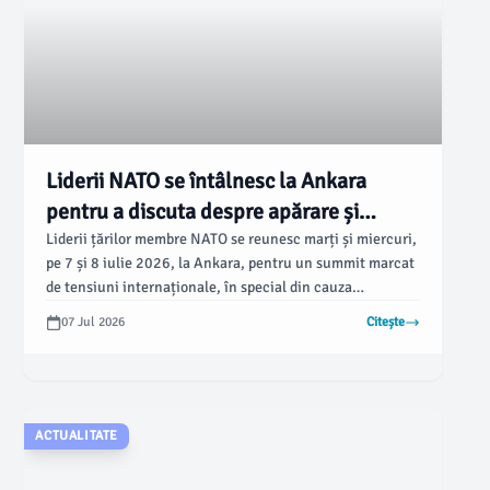
Liderii NATO se întâlnesc la Ankara
pentru a discuta despre apărare și
securitate
Liderii țărilor membre NATO se reunesc marți și miercuri,
pe 7 și 8 iulie 2026, la Ankara, pentru un summit marcat
de tensiuni internaționale, în special din cauza
războiului Rusiei împotriva Ucrainei. Potrivit
07 Jul 2026
Citește
monitorulbt.ro, discuțiile se concentrează pe creșterea
cheltuielilor pentru apărare și pe problemele de
securitate din regiunea Mării Negre.
ACTUALITATE