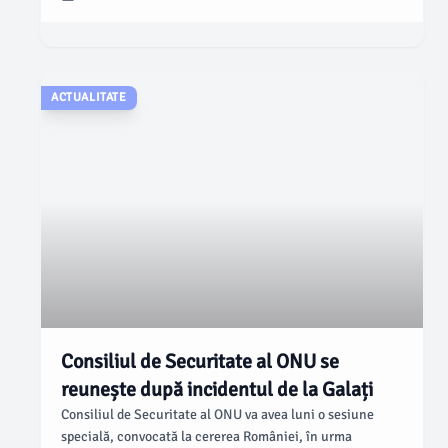
o situație care agravează condițiile financiare ale
pensionarilor, conform informațiilor oferite de Institutul
Național de Statistică (INS) și Casa Națională de Pensii
Publice (CNPP).
ACTUALITATE
Consiliul de Securitate al ONU se
reunește după incidentul de la Galați
Consiliul de Securitate al ONU va avea luni o sesiune
specială, convocată la cererea României, în urma