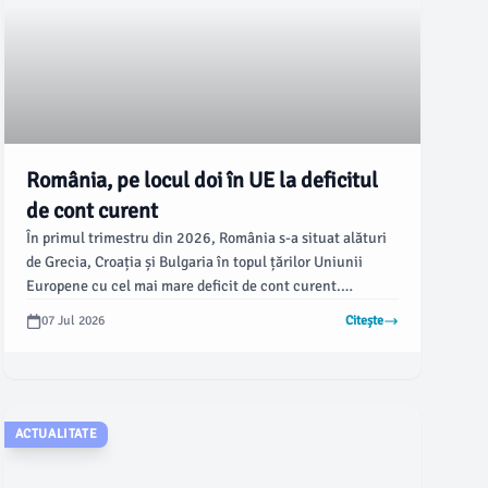
România, pe locul doi în UE la deficitul
de cont curent
În primul trimestru din 2026, România s-a situat alături
de Grecia, Croația și Bulgaria în topul țărilor Uniunii
Europene cu cel mai mare deficit de cont curent.
Conform datelor prezentate vineri de Eurostat, țara
07 Jul 2026
Citește
noastră a înregistrat un deficit de 5,3 miliarde de euro,
ocupând astfel a doua poziție în clasament, după Grecia,
care a raportat un deficit total de 6,6 miliarde de euro.
ACTUALITATE