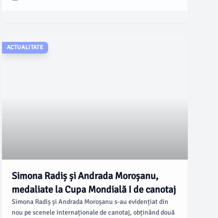
muzeelor din țară, care va reuni atât instituțiile de
prestigiu, cât și comorile locale mai puțin cunoscute,
oferind un instrument digital esențial pentru iubitorii de
artă și istorie, conform monitorulbt.ro.
ACTUALITATE
Simona Radiș și Andrada Moroșanu,
medaliate la Cupa Mondială I de canotaj
Simona Radiș și Andrada Moroșanu s-au evidențiat din
nou pe scenele internaționale de canotaj, obținând două