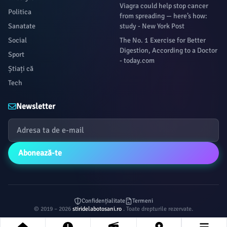
Viagra could help stop cancer
Politica
from spreading — here’s how:
Sanatate
study - New York Post
Social
The No. 1 Exercise for Better
Digestion, According to a Doctor
Sport
- today.com
Știați că
Tech
Newsletter
Abonează-te
Confidențialitate
Termeni
© 2019 – 2026
stiridelabotosani.ro
. Toate drepturile rezervate.