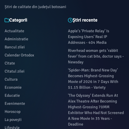
Știri de calitate din județul botosani
Categorii
Știri recente
Actualitate
Apple's ‘Private Relay’ Is
Exposing Users’ Real IP
Administratie
Addresses - 404 Media
Bancul zilei
Riverhead woman gets 'rabbit
Calendar Ortodox
fever' from cat bite, doctor says -
Newsday
Citate
‘Spider-Man: Brand New Day’
Citatul zilei
Becomes Highest-Grossing
Cultura
Movie of 2026 in 7 Days With
Economie
$1.15 Billion - Variety
Educatie
'The Odyssey' Extends Run At
Alex Theatre After Becoming
Evenimente
Highest-Grossing 70MM
Horoscop
Exhibitor Who Had Not Screened
A New Movie In 35 Years -
La povești
Deadline
Lifestyle