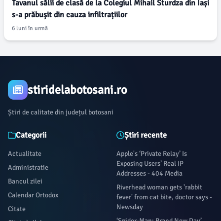
Tavanul sălii de clasă de la Colegiul Mihail Sturdza din Iași
s-a prăbușit din cauza infiltrațiilor
6 luni în urmă
stiridelabotosani.ro
Știri de calitate din județul botosani
Categorii
Știri recente
Actualitate
Apple's ‘Private Relay’ Is
Exposing Users’ Real IP
Administratie
Addresses - 404 Media
Bancul zilei
Riverhead woman gets 'rabbit
Calendar Ortodox
fever' from cat bite, doctor says -
Newsday
Citate
‘Spider-Man: Brand New Day’