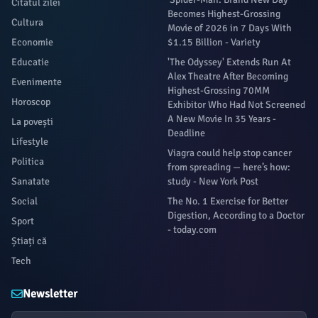
Citatul zilei
Becomes Highest-Grossing
Cultura
Movie of 2026 in 7 Days With
Economie
$1.15 Billion - Variety
Educatie
'The Odyssey' Extends Run At
Alex Theatre After Becoming
Evenimente
Highest-Grossing 70MM
Horoscop
Exhibitor Who Had Not Screened
A New Movie In 35 Years -
La povești
Deadline
Lifestyle
Viagra could help stop cancer
Politica
from spreading — here’s how:
Sanatate
study - New York Post
Social
The No. 1 Exercise for Better
Digestion, According to a Doctor
Sport
- today.com
Știați că
Tech
Newsletter