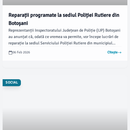
Reparații programate la sediul Poliției Rutiere din
Botoșani
Reprezentanții Inspectoratului Județean de Poliție (IJP) Botoșani
au anunțat că, odată ce vremea va permite, vor începe lucrări de
reparație la sediul Serviciului Poliției Rutiere din municipiul
Botoșani, acolo unde s-au constatat infiltrații în pereți.
06 Feb 2026
Citește
Conducerea IJP a menționat că se află în căutarea unei clădiri
alternative pentru relocarea structurilor existente.
SOCIAL