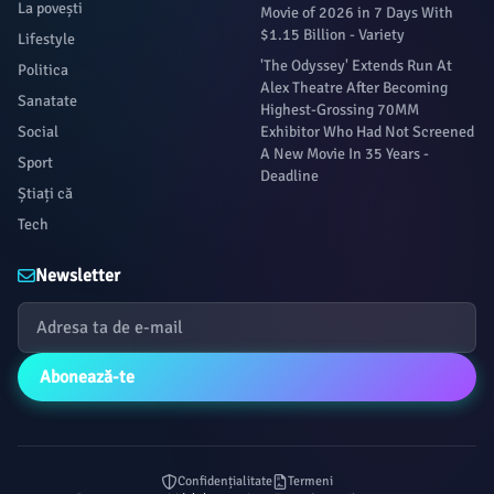
La povești
Movie of 2026 in 7 Days With
$1.15 Billion - Variety
Lifestyle
'The Odyssey' Extends Run At
Politica
Alex Theatre After Becoming
Sanatate
Highest-Grossing 70MM
Social
Exhibitor Who Had Not Screened
A New Movie In 35 Years -
Sport
Deadline
Știați că
Tech
Newsletter
Abonează-te
Confidențialitate
Termeni