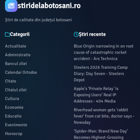
stiridelabotosani.ro
Știri de calitate din județul botosani
Categorii
Știri recente
Actualitate
Blue Origin narrowing in on root
cause of catastrophic rocket
Administratie
accident - Ars Technica
Bancul zilei
Steelers 2026 Training Camp
Calendar Ortodox
Diary: Day Seven - Steelers
Depot
Citate
Apple's ‘Private Relay’ Is
Citatul zilei
Exposing Users’ Real IP
Cultura
Addresses - 404 Media
Economie
Riverhead woman gets 'rabbit
Educatie
fever' from cat bite, doctor says -
Newsday
Evenimente
‘Spider-Man: Brand New Day’
Horoscop
Becomes Highest-Grossing