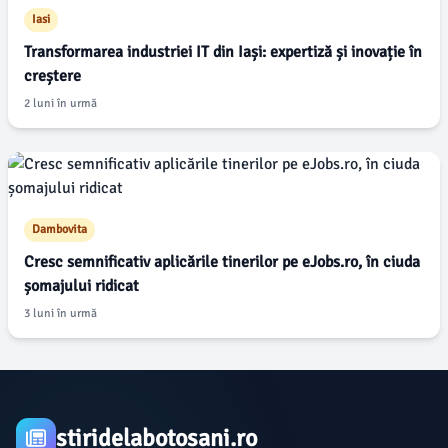
Iasi
Transformarea industriei IT din Iași: expertiză și inovație în
creștere
2 luni în urmă
Dambovita
Cresc semnificativ aplicările tinerilor pe eJobs.ro, în ciuda
șomajului ridicat
3 luni în urmă
stiridelabotosani.ro