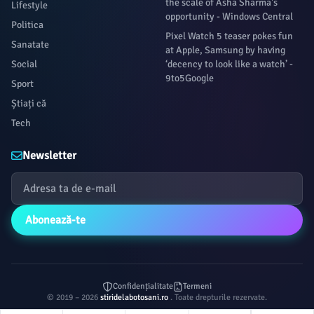
the scale of Asha Sharma's
Lifestyle
opportunity - Windows Central
Politica
Pixel Watch 5 teaser pokes fun
Sanatate
at Apple, Samsung by having
Social
‘decency to look like a watch’ -
9to5Google
Sport
Știați că
Tech
Newsletter
Abonează-te
Confidențialitate
Termeni
© 2019 – 2026
stiridelabotosani.ro
. Toate drepturile rezervate.