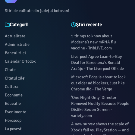
Știri de calitate din județul botosani
Categorii
Știri recente
Actualitate
5 things to know about
Moderna’s new mRNA flu
Administratie
vaccine - TribLIVE.com
Bancul zilei
Liverpool Agree Loan-to-Buy
Calendar Ortodox
Deal for Barcelona’s Ronald
Araújo - The Liverpool Offside
Citate
Microsoft Edge is about to lock
Citatul zilei
out older ad blockers, just like
Cultura
Chrome did - The Verge
Economie
'One Night Only' Director
Educatie
Removed Nudity Because People
Dislike Sex on Screen -
Evenimente
variety.com
Horoscop
A new survey shows the scale of
La povești
Xbox's fall vs. PlayStation — and