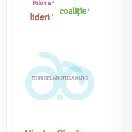
Polonia
2
coaliție
5
lideri
6
STIRIDELABOTOSANI.RO