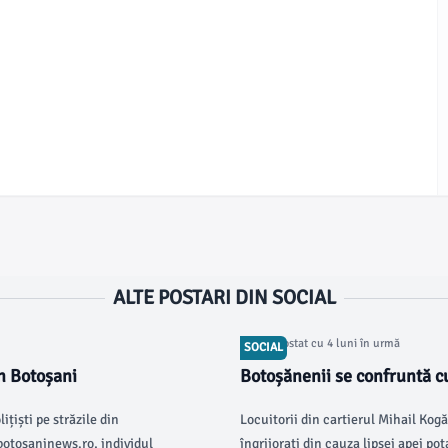
ALTE POSTARI DIN SOCIAL
Articol postat cu 4 luni în urmă
SOCIAL
în Botoșani
Botoșănenii se confruntă cu
țiști pe străzile din
Locuitorii din cartierul Mihail Ko
 botosaninews.ro, individul
îngrijorați din cauza lipsei apei pot