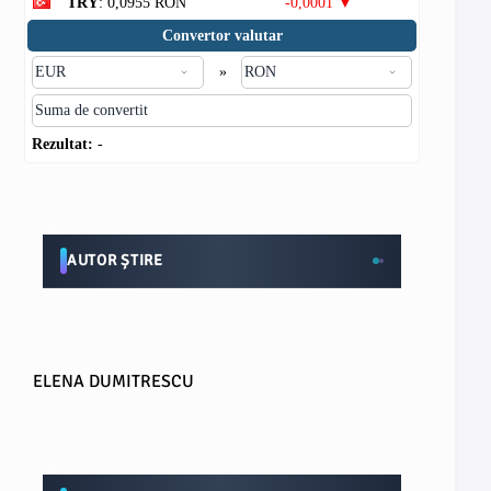
TRY
: 0,0955 RON
-0,0001 ▼
Convertor valutar
»
Rezultat:
-
AUTOR ȘTIRE
ELENA DUMITRESCU