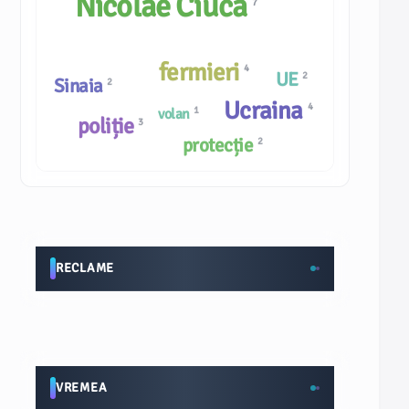
Nicolae Ciucă
7
fermieri
4
UE
2
Sinaia
2
Ucraina
4
1
volan
poliție
3
protecție
2
RECLAME
VREMEA