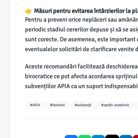
👉 Măsuri pentru evitarea întârzierilor la pl
Pentru a preveni orice neplăceri sau amânări 
periodic stadiul cererilor depuse și să se a
sunt corecte. De asemenea, este important 
eventualelor solicitări de clarificare venite 
Aceste recomandări facilitează deschiderea r
birocratice ce pot afecta acordarea sprijinul
subvențiilor APIA ca un suport indispensabil
#APIA
#fermieri
#subvenții
#sprijin zootehnic