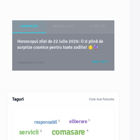
HOROSCOP
BANCUL ZILEI
ȘTIAȚI CĂ?
Horoscopul zilei de 22 iulie 2026: O zi plină de
surprize cosmice pentru toate zodiile! 🌟🔮
VEZI TOT
2 săptămâni în urmă
Taguri
Cele mai folosite
1
eliberare
1
responsabil
comasare
servicii
4
2