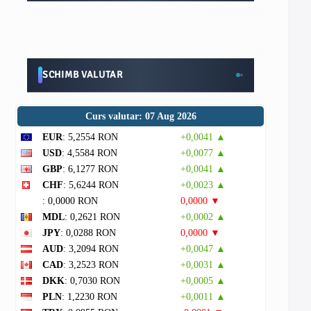
SCHIMB VALUTAR
Curs valutar: 07 Aug 2026
EUR
: 5,2554 RON
+0,0041 ▲
USD
: 4,5584 RON
+0,0077 ▲
GBP
: 6,1277 RON
+0,0041 ▲
CHF
: 5,6244 RON
+0,0023 ▲
: 0,0000 RON
0,0000 ▼
MDL
: 0,2621 RON
+0,0002 ▲
JPY
: 0,0288 RON
0,0000 ▼
AUD
: 3,2094 RON
+0,0047 ▲
CAD
: 3,2523 RON
+0,0031 ▲
DKK
: 0,7030 RON
+0,0005 ▲
PLN
: 1,2230 RON
+0,0011 ▲