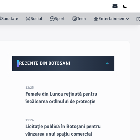
Sanatate
Social
Sport
Tech
Entertainment
RECENTE DIN BOTOSANI
12:25
Femeie din Lunca reținută pentru
încălcarea ordinului de protecție
11:24
Licitație publică în Botoșani pentru
vânzarea unui spațiu comercial