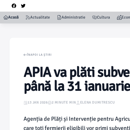
Acasă
Actualitate
Administratie
Cultura
Eco
ÎNAPOI LA ȘTIRI
APIA va plăti subve
până la 31 ianuari
13 JAN 2026
2 MINUTE MIN
ELENA DUMITRESCU
Agenția de Plăți și Intervenție pentru Agricu
care toți fermierii eligibili vor primi subve