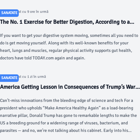
Articol postat cu 9 ore în urmă
SANATATE
The No. 1 Exercise for Better Digestion, According to a
Doctor - today.com
If you want to get your digestive system moving, sometimes all you need to
do is get moving yourself. Along with its well-known benefits for your
heart, lungs and muscles, regular physical activity supports gut health,
doctors have told TODAY.com again and again.
Articol postat cu 1 zi în urmă
SANATATE
America Getting Lesson in Consequences of Trump’s War
on Public Health as Rare Disease Outbreaks Ravage the
Can’t-miss innovations from the bleeding edge of science and tech For a
Country - Yahoo
president who upholds “Make America Healthy Again” as a load-bearing
narrative pillar, Donald Trump has gone to remarkable lengths to make the
US a breeding ground for a widening range of viruses, bacterium, and
parasites — and no, we’re not talking about his cabinet. Early into his
second tenure as commander-in-chief, Trump and his cronies set to rapidly