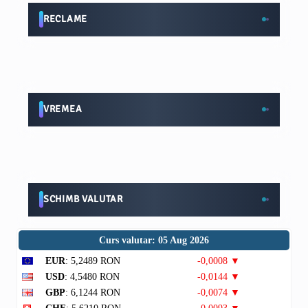
RECLAME
VREMEA
SCHIMB VALUTAR
Curs valutar: 05 Aug 2026
EUR
: 5,2489 RON
-0,0008 ▼
USD
: 4,5480 RON
-0,0144 ▼
GBP
: 6,1244 RON
-0,0074 ▼