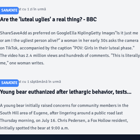
dismantling offices doing critical work on public health.
Articol postat cu 1 zi în urmă
SANATATE
Are the 'luteal uglies' a real thing? - BBC
ShareSaveAdd as preferred on GoogleElla KiplingGetty Images"Is it just me
or am I the ugliest person alive?" a woman in her early 30s asks the camera
on TikTok, accompanied by the caption "POV: Girls in their luteal phase."
The video has 2.4 million views and hundreds of comments. "This is literally
me," one woman writes.
Articol postat cu 1 săptămână în urmă
SANATATE
Young bear euthanized after lethargic behavior, tests
negative for rabies - KATU
A young bear initially raised concerns for community members in the
South Hill area of Eugene, after lingering around a public road last
Thursday morning, on July 16. Chris Pedersen, a Fox Hollow resident,
initially spotted the bear at 9:00 a.m.