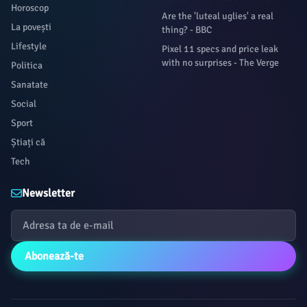
Horoscop
Are the 'luteal uglies' a real
La povești
thing? - BBC
Lifestyle
Pixel 11 specs and price leak
with no surprises - The Verge
Politica
Sanatate
Social
Sport
Știați că
Tech
Newsletter
Abonează-te