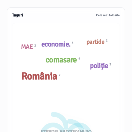
Taguri
Cele mai folosite
partide
2
economie.
3
MAE
2
comasare
4
poliție
3
România
7