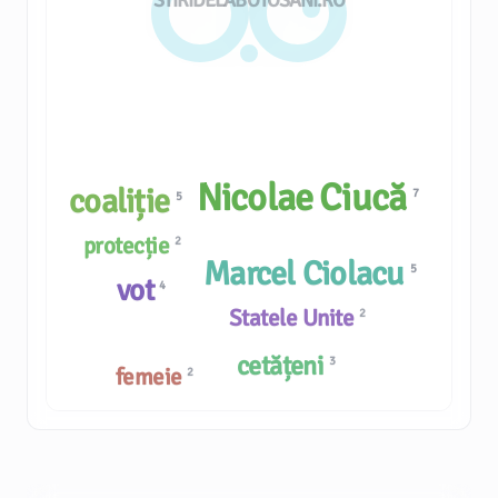
STIRIDELABOTOSANI.RO
Nicolae Ciucă
coaliție
7
5
protecție
2
Marcel Ciolacu
5
vot
4
Statele Unite
2
cetățeni
3
femeie
2