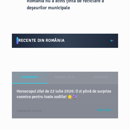
România nu a atins ținta de reciclare a
deșeurilor municipale
RECENTE DIN ROMÂNIA
HOROSCOP
BANCUL ZILEI
ȘTIAȚI CĂ?
Horoscopul zilei de 22 iulie 2026: O zi plină de surprize
cosmice pentru toate zodiile! 🌟🔮
VEZI TOT
2 săptămâni în urmă