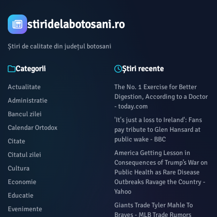
stiridelabotosani.ro
Știri de calitate din județul botosani
Categorii
Știri recente
Actualitate
The No. 1 Exercise for Better
Digestion, According to a Doctor
Administratie
- today.com
Bancul zilei
'It's just a loss to Ireland': Fans
Calendar Ortodox
pay tribute to Glen Hansard at
public wake - BBC
Citate
America Getting Lesson in
Citatul zilei
Consequences of Trump’s War on
Cultura
Public Health as Rare Disease
Economie
Outbreaks Ravage the Country -
Yahoo
Educatie
Giants Trade Tyler Mahle To
Evenimente
Braves - MLB Trade Rumors