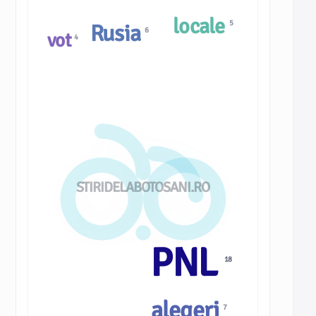
locale
5
Rusia
6
vot
4
STIRIDELABOTOSANI.RO
PNL
18
alegeri
7