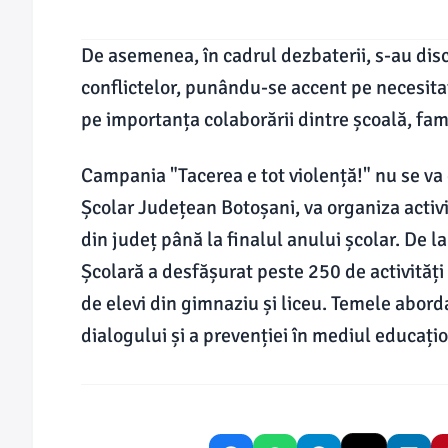
De asemenea, în cadrul dezbaterii, s-au disc
conflictelor, punându-se accent pe necesitat
pe importanța colaborării dintre școală, fami
Campania "Tacerea e tot violență!" nu se va 
Școlar Județean Botoșani, va organiza activi
din județ până la finalul anului școlar. De l
Școlară a desfășurat peste 250 de activităț
de elevi din gimnaziu și liceu. Temele abord
dialogului și a prevenției în mediul educațio