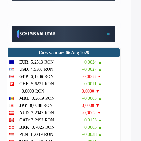
SCHIMB VALUTAR
Curs valutar: 06 Aug 2026
EUR
: 5,2513 RON
+0,0024 ▲
USD
: 4,5507 RON
+0,0027 ▲
GBP
: 6,1236 RON
-0,0008 ▼
CHF
: 5,6221 RON
+0,0011 ▲
: 0,0000 RON
0,0000 ▼
MDL
: 0,2619 RON
+0,0005 ▲
JPY
: 0,0288 RON
0,0000 ▼
AUD
: 3,2047 RON
-0,0002 ▼
CAD
: 3,2492 RON
+0,0153 ▲
DKK
: 0,7025 RON
+0,0003 ▲
PLN
: 1,2219 RON
+0,0038 ▲