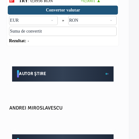
TRY
: 0,0956 RON
+0,0001 ▲
Convertor valutar
»
Rezultat:
-
AUTOR ȘTIRE
ANDREI MIROSLAVESCU