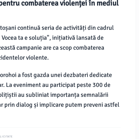
i pentru combaterea violenței în mediul
toșani continuă seria de activități din cadrul
Vocea ta e soluția", inițiativă lansată de
Această campanie are ca scop combaterea
cidentelor violente.
orohoi a fost gazda unei dezbateri dedicate
lar. La eveniment au participat peste 300 de
Polițiștii au subliniat importanța semnalării
r prin dialog și implicare putem preveni astfel
LICITATE