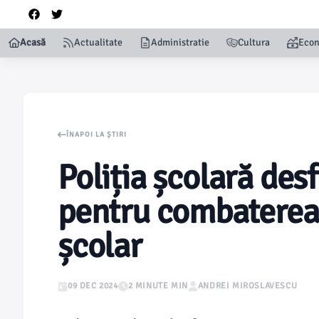
Acasă
Actualitate
Administratie
Cultura
Eco
ÎNAPOI LA ȘTIRI
Poliția școlară desf
pentru combaterea 
școlar
09 DEC 2024
2 MINUTE MIN
ANDREI MIROSLAVESCU