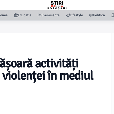
nomie
Educatie
Evenimente
Lifestyle
Politica
ășoară activități
violenței în mediul