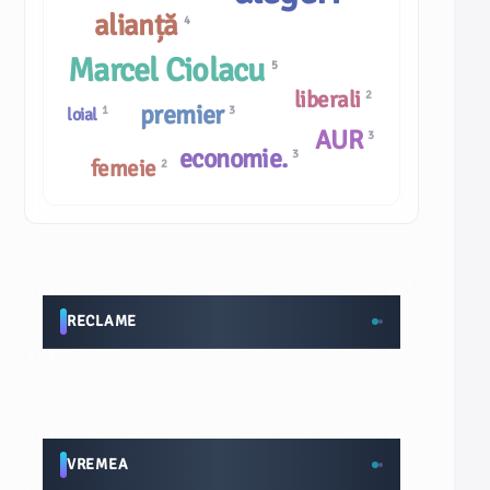
alianță
4
Marcel Ciolacu
5
liberali
2
premier
1
3
loial
AUR
3
economie.
3
femeie
2
RECLAME
VREMEA