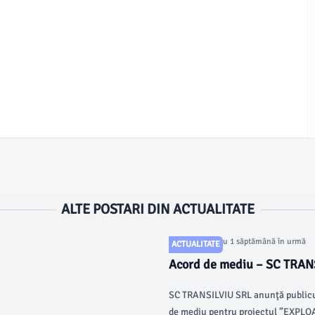
ALTE POSTARI DIN ACTUALITATE
Articol postat cu 1 săptămână în urmă
ACTUALITATE
Acord de mediu – SC TRAN
SC TRANSILVIU SRL anunţă publicul 
de mediu pentru proiectul ”EX