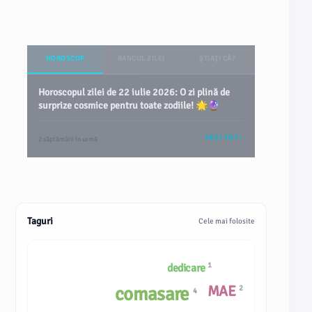
HOROSCOP
BANCUL ZILEI
ȘTIAȚI CĂ?
Horoscopul zilei de 22 iulie 2026: O zi plină de
surprize cosmice pentru toate zodiile! 🌟🔮
VEZI TOT
2 săptămâni în urmă
Taguri
Cele mai folosite
1
dedicare
MAE
comasare
2
4