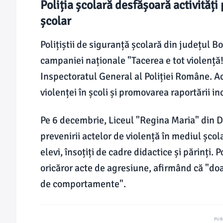
Poliția școlară desfășoară activităț
școlar
Polițiștii de siguranță școlară din județul Bo
campaniei naționale "Tacerea e tot violență! 
Inspectoratul General al Poliției Române. 
violenței în școli și promovarea raportării in
Pe 6 decembrie, Liceul "Regina Maria" din D
prevenirii actelor de violență în mediul șco
elevi, însoțiți de cadre didactice și părinți. 
oricăror acte de agresiune, afirmând că "doa
de comportamente".
PUB