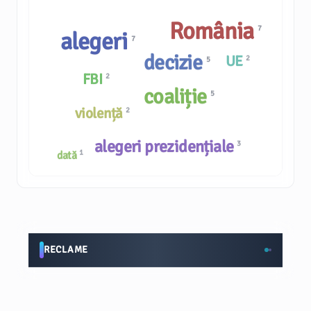
România
7
alegeri
7
decizie
UE
2
5
FBI
2
coaliție
5
violență
2
alegeri prezidențiale
3
1
dată
RECLAME