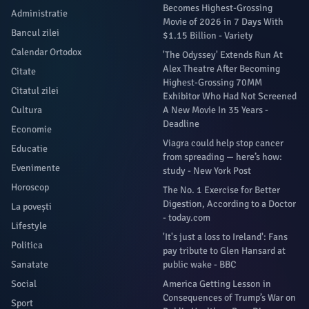
Becomes Highest-Grossing
Administratie
Movie of 2026 in 7 Days With
Bancul zilei
$1.15 Billion - Variety
Calendar Ortodox
'The Odyssey' Extends Run At
Alex Theatre After Becoming
Citate
Highest-Grossing 70MM
Citatul zilei
Exhibitor Who Had Not Screened
Cultura
A New Movie In 35 Years -
Deadline
Economie
Viagra could help stop cancer
Educatie
from spreading — here’s how:
Evenimente
study - New York Post
Horoscop
The No. 1 Exercise for Better
Digestion, According to a Doctor
La povești
- today.com
Lifestyle
'It's just a loss to Ireland': Fans
Politica
pay tribute to Glen Hansard at
Sanatate
public wake - BBC
Social
America Getting Lesson in
Consequences of Trump’s War on
Sport