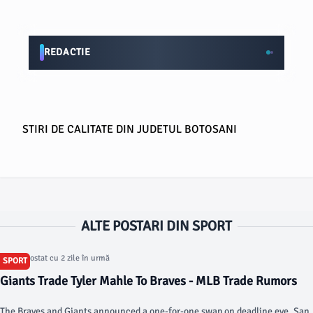
REDACTIE
STIRI DE CALITATE DIN JUDETUL BOTOSANI
ALTE POSTARI DIN SPORT
Articol postat cu 2 zile în urmă
SPORT
Giants Trade Tyler Mahle To Braves - MLB Trade Rumors
The Braves and Giants announced a one-for-one swap on deadline eve. San