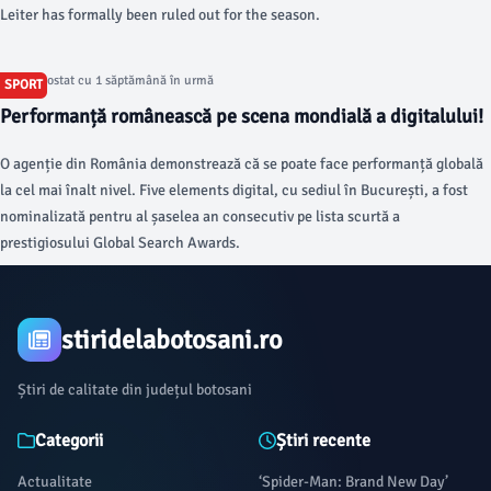
Leiter has formally been ruled out for the season.
Articol postat cu 1 săptămână în urmă
SPORT
Performanță românească pe scena mondială a digitalului!
O agenție din România demonstrează că se poate face performanță globală
la cel mai înalt nivel. Five elements digital, cu sediul în București, a fost
nominalizată pentru al șaselea an consecutiv pe lista scurtă a
prestigiosului Global Search Awards.
stiridelabotosani.ro
Știri de calitate din județul botosani
Categorii
Știri recente
Actualitate
‘Spider-Man: Brand New Day’