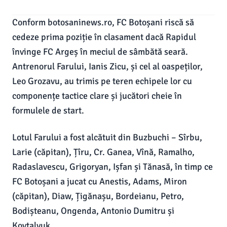
Conform botosaninews.ro, FC Botoșani riscă să
cedeze prima poziție în clasament dacă Rapidul
învinge FC Argeș în meciul de sâmbătă seară.
Antrenorul Farului, Ianis Zicu, și cel al oaspeților,
Leo Grozavu, au trimis pe teren echipele lor cu
componențe tactice clare și jucători cheie în
formulele de start.
Lotul Farului a fost alcătuit din Buzbuchi – Sîrbu,
Larie (căpitan), Țîru, Cr. Ganea, Vînă, Ramalho,
Radaslavescu, Grigoryan, Ișfan și Tănasă, în timp ce
FC Botoșani a jucat cu Anestis, Adams, Miron
(căpitan), Diaw, Țigănașu, Bordeianu, Petro,
Bodișteanu, Ongenda, Antonio Dumitru și
Kovtalyuk.