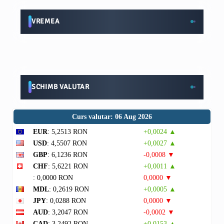
VREMEA
SCHIMB VALUTAR
Curs valutar: 06 Aug 2026
EUR
: 5,2513 RON
+0,0024 ▲
USD
: 4,5507 RON
+0,0027 ▲
GBP
: 6,1236 RON
-0,0008 ▼
CHF
: 5,6221 RON
+0,0011 ▲
: 0,0000 RON
0,0000 ▼
MDL
: 0,2619 RON
+0,0005 ▲
JPY
: 0,0288 RON
0,0000 ▼
AUD
: 3,2047 RON
-0,0002 ▼
CAD
: 3,2492 RON
+0,0153 ▲