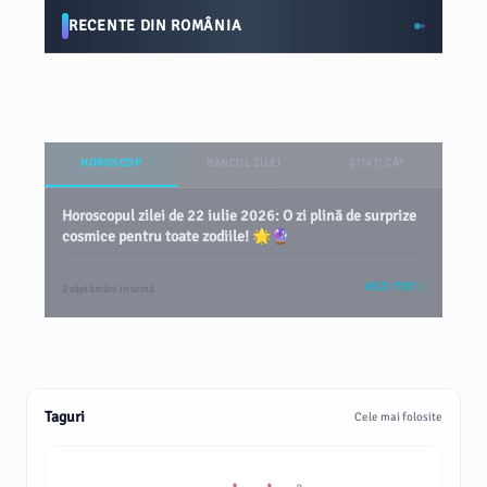
RECENTE DIN ROMÂNIA
HOROSCOP
BANCUL ZILEI
ȘTIAȚI CĂ?
Horoscopul zilei de 22 iulie 2026: O zi plină de surprize
cosmice pentru toate zodiile! 🌟🔮
VEZI TOT
2 săptămâni în urmă
Taguri
Cele mai folosite