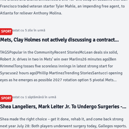
Francisco traded veteran starter Tyler Mahle, an impending free agent, to
Atlanta for reliever Anthony Molina.
Articol postat cu 5 zile în urmă
SPORT
Mets, Clay Holmes not actively discussing a contract
extension: report - SNY
TAGSPopular in the CommunityRecent StoriesMcLean deals six solid,
Robert Jr. drives in two in Mets' win over Marlins26 minutes ago|Ben
KrimmelTong tosses five scoreless innings in latest strong start for
Syracuse2 hours ago|Phillip MartinezTrending StoriesSantucci opening
eyes as he emerges as possible 2027 rotation option 5 pivotal Mets
storylines to watch in second half of season Mets' draft recap: New York
replenishes system with 19 players selected Knicks' first championship in
Articol postat cu 1 săptămână în urmă
SPORT
53 years a product of trust and sacrifice Knicks Draft Report Card: Grading
Shea Langeliers, Mark Leiter Jr. To Undergo Surgeries -
every pick and move Knicks' depth played huge part in securing New York's
MLB Trade Rumors
first NBA title since 1973 Does LeBron to 76ers seriously threaten Knicks'
Shea made the right choice – get it done, rehab it, and come back strong
Eastern Conference supremacy?
next year July 28: Both players underwent surgery today, Gallegos reports.