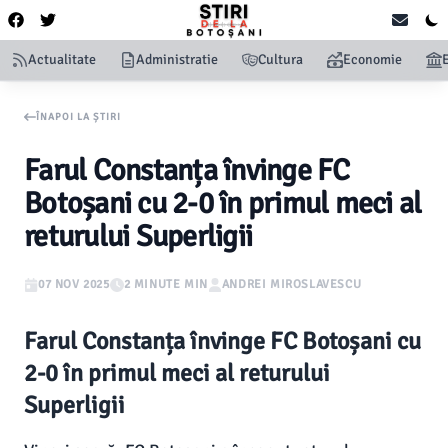
Actualitate
Administratie
Cultura
Economie
ÎNAPOI LA ȘTIRI
Farul Constanța învinge FC
Botoșani cu 2-0 în primul meci al
returului Superligii
07 NOV 2025
2 MINUTE MIN
ANDREI MIROSLAVESCU
Farul Constanța învinge FC Botoșani cu
2-0 în primul meci al returului
Superligii