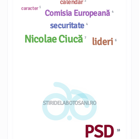
calendar
2
1
caracter
Comisia Europeană
4
securitate
4
Nicolae Ciucă
7
lideri
6
STIRIDELABOTOSANI.RO
PSD
18