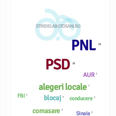
STIRIDELABOTOSANI.RO
PNL
18
PSD
18
AUR
3
alegeri locale
7
FBI
2
blocaj
4
conducere
2
comasare
4
Sinaia
2