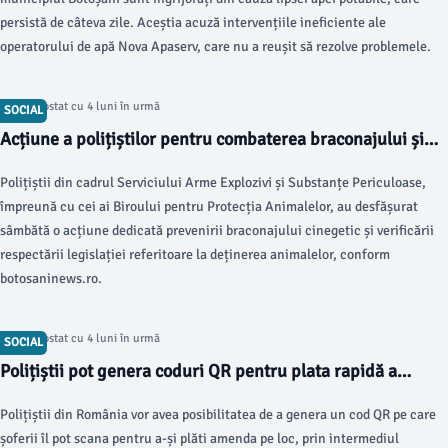
persistă de câteva zile. Aceștia acuză intervențiile ineficiente ale
operatorului de apă Nova Apaserv, care nu a reușit să rezolve problemele.
Articol postat cu 4 luni în urmă
SOCIAL
Acțiune a polițiștilor pentru combaterea braconajului și
protecția animalelor
Polițiștii din cadrul Serviciului Arme Explozivi și Substanțe Periculoase,
împreună cu cei ai Biroului pentru Protecția Animalelor, au desfășurat
sâmbătă o acțiune dedicată prevenirii braconajului cinegetic și verificării
respectării legislației referitoare la deținerea animalelor, conform
botosaninews.ro.
Articol postat cu 4 luni în urmă
SOCIAL
Polițiștii pot genera coduri QR pentru plata rapidă a
amenzilor
Polițiștii din România vor avea posibilitatea de a genera un cod QR pe care
șoferii îl pot scana pentru a-și plăti amenda pe loc, prin intermediul