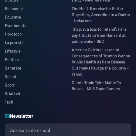
Cultura
study - New York Post
Economie
The No. 1 Exercise for Better
Digestion, According to a Doctor
Educatie
- today.com
Evenimente
'It's just a loss to Ireland': Fans
Horoscop
pay tribute to Glen Hansard at
public wake - BBC
La povești
America Getting Lesson in
Lifestyle
Consequences of Trump’s War on
Politica
Public Health as Rare Disease
Sanatate
Outbreaks Ravage the Country -
Yahoo
Social
Giants Trade Tyler Mahle To
Sport
Braves - MLB Trade Rumors
Știați că
Tech
Newsletter