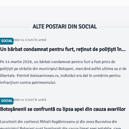
ALTE POSTARI DIN SOCIAL
Articol postat cu 4 luni în urmă
SOCIAL
Un bărbat condamnat pentru furt, reținut de polițiști în
Botoșani
Pe 14 martie 2026, un bărbat condamnat pentru furt a fost prins de
polițiști pe străzile din municipiul Botoșani, marcând astfel ultima sa zi de
libertate. Potrivit botosaninews.ro, individul era dat în urmărire pentru
infracțiuni contra patrimoniului.
Articol postat cu 4 luni în urmă
SOCIAL
Botoșănenii se confruntă cu lipsa apei din cauza avariilor
Locuitorii din cartierul Mihail Kogălniceanu și din zona Bucovina din
municipiul Botoșani sunt îngrijorați din cauza lipsei apei potabile, care