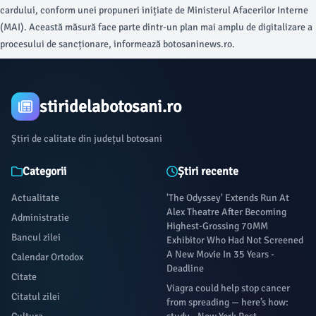
cardului, conform unei propuneri inițiate de Ministerul Afacerilor Interne
(MAI). Această măsură face parte dintr-un plan mai amplu de digitalizare a
procesului de sancționare, informează botosaninews.ro.
stiridelabotosani.ro
Știri de calitate din județul botosani
Categorii
Știri recente
Actualitate
'The Odyssey' Extends Run At
Alex Theatre After Becoming
Administratie
Highest-Grossing 70MM
Bancul zilei
Exhibitor Who Had Not Screened
A New Movie In 35 Years -
Calendar Ortodox
Deadline
Citate
Viagra could help stop cancer
Citatul zilei
from spreading — here’s how: