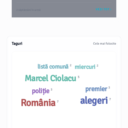
VEZI TOT
2 săptămâni în urmă
Taguri
Cele mai folosite
listă comună
miercuri
2
2
Marcel Ciolacu
5
premier
3
poliție
3
alegeri
România
7
7