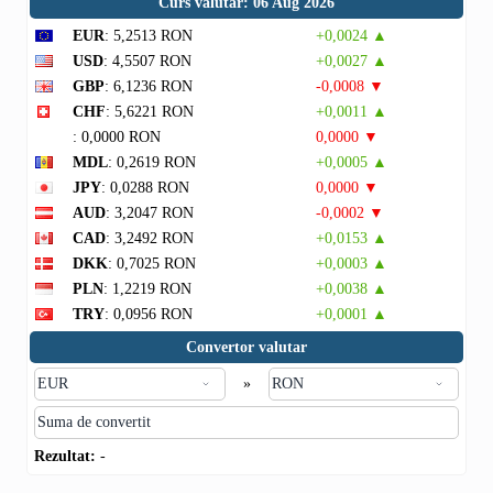
Curs valutar: 06 Aug 2026
EUR
: 5,2513 RON
+0,0024 ▲
USD
: 4,5507 RON
+0,0027 ▲
GBP
: 6,1236 RON
-0,0008 ▼
CHF
: 5,6221 RON
+0,0011 ▲
: 0,0000 RON
0,0000 ▼
MDL
: 0,2619 RON
+0,0005 ▲
JPY
: 0,0288 RON
0,0000 ▼
AUD
: 3,2047 RON
-0,0002 ▼
CAD
: 3,2492 RON
+0,0153 ▲
DKK
: 0,7025 RON
+0,0003 ▲
PLN
: 1,2219 RON
+0,0038 ▲
TRY
: 0,0956 RON
+0,0001 ▲
Convertor valutar
»
Rezultat:
-