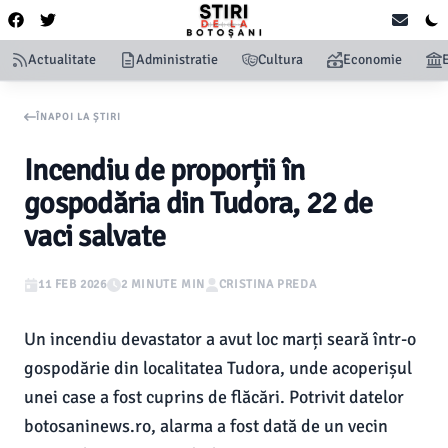
Actualitate
Administratie
Cultura
Economie
ÎNAPOI LA ȘTIRI
Incendiu de proporții în
gospodăria din Tudora, 22 de
vaci salvate
11 FEB 2026
2 MINUTE MIN
CRISTINA PREDA
Un incendiu devastator a avut loc marți seară într-o
gospodărie din localitatea Tudora, unde acoperișul
unei case a fost cuprins de flăcări. Potrivit datelor
botosaninews.ro, alarma a fost dată de un vecin