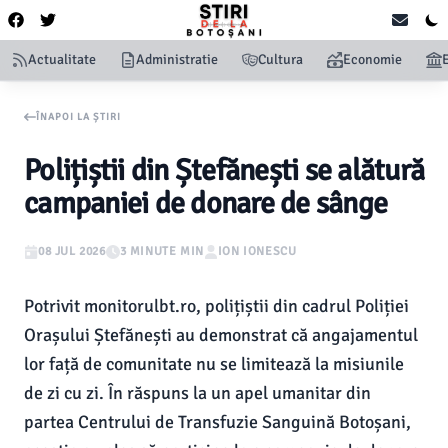
Actualitate
Administratie
Cultura
Economie
ÎNAPOI LA ȘTIRI
Polițiștii din Ștefănești se alătură
campaniei de donare de sânge
08 JUL 2026
3 MINUTE MIN
ION IONESCU
Potrivit monitorulbt.ro, polițiștii din cadrul Poliției
Orașului Ștefănești au demonstrat că angajamentul
lor față de comunitate nu se limitează la misiunile
de zi cu zi. În răspuns la un apel umanitar din
partea Centrului de Transfuzie Sanguină Botoșani,