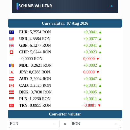
SCHIMB VALUTAR
Curs valutar: 07 Aug 2026
EUR
: 5,2554 RON
+0,0041 ▲
USD
: 4,5584 RON
+0,0077 ▲
GBP
: 6,1277 RON
+0,0041 ▲
CHF
: 5,6244 RON
+0,0023 ▲
: 0,0000 RON
0,0000 ▼
MDL
: 0,2621 RON
+0,0002 ▲
JPY
: 0,0288 RON
0,0000 ▼
AUD
: 3,2094 RON
+0,0047 ▲
CAD
: 3,2523 RON
+0,0031 ▲
DKK
: 0,7030 RON
+0,0005 ▲
PLN
: 1,2230 RON
+0,0011 ▲
TRY
: 0,0955 RON
-0,0001 ▼
Convertor valutar
»