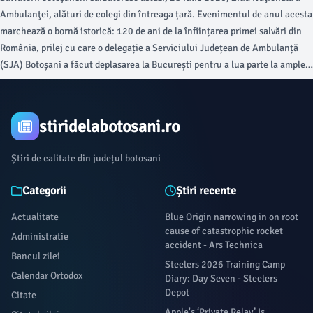
din Capitală (VIDEO)
Ambulanţei, alături de colegi din întreaga țară. Evenimentul de anul acesta
marchează o bornă istorică: 120 de ani de la înființarea primei salvări din
România, prilej cu care o delegație a Serviciului Județean de Ambulanță
(SJA) Botoșani a făcut deplasarea la București pentru a lua parte la amplele
manifestări aniversare.
stiridelabotosani.ro
Știri de calitate din județul botosani
Categorii
Știri recente
Actualitate
Blue Origin narrowing in on root
cause of catastrophic rocket
Administratie
accident - Ars Technica
Bancul zilei
Steelers 2026 Training Camp
Calendar Ortodox
Diary: Day Seven - Steelers
Depot
Citate
Apple's ‘Private Relay’ Is