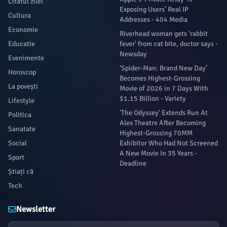
Citatul zilei
Exposing Users’ Real IP
Cultura
Addresses - 404 Media
Economie
Riverhead woman gets 'rabbit
Educatie
fever' from cat bite, doctor says -
Newsday
Evenimente
‘Spider-Man: Brand New Day’
Horoscop
Becomes Highest-Grossing
La povești
Movie of 2026 in 7 Days With
$1.15 Billion - Variety
Lifestyle
'The Odyssey' Extends Run At
Politica
Alex Theatre After Becoming
Sanatate
Highest-Grossing 70MM
Social
Exhibitor Who Had Not Screened
A New Movie In 35 Years -
Sport
Deadline
Știați că
Tech
Newsletter