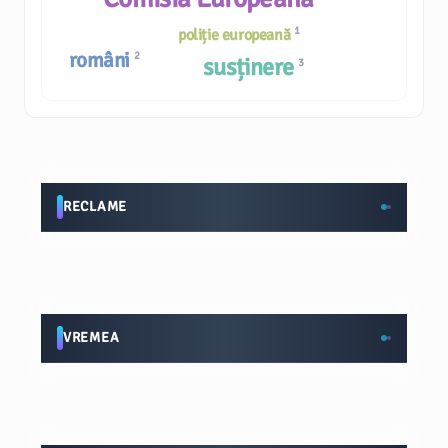
1
poliție europeană
români
2
susținere
3
RECLAME
VREMEA