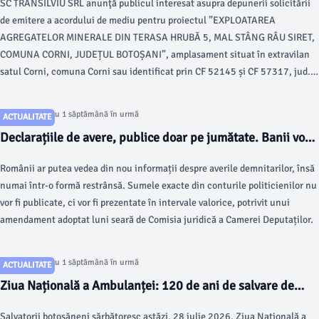
SC TRANSILVIU SRL anunţă publicul interesat asupra depunerii solicitării
de emitere a acordului de mediu pentru proiectul ”EXPLOATAREA
AGREGATELOR MINERALE DIN TERASA HRUBĂ 5, MAL STÂNG RÂU SIRET,
COMUNA CORNI, JUDEȚUL BOTOȘANI”, amplasament situat în extravilan
satul Corni, comuna Corni sau identificat prin CF 52145 și CF 57317, jud.
Botoșani.
Articol postat cu 1 săptămână în urmă
ACTUALITATE
Declarațiile de avere, publice doar pe jumătate. Banii vor
fi afișați pe intervale
Românii ar putea vedea din nou informații despre averile demnitarilor, însă
numai într-o formă restrânsă. Sumele exacte din conturile politicienilor nu
vor fi publicate, ci vor fi prezentate în intervale valorice, potrivit unui
amendament adoptat luni seară de Comisia juridică a Camerei Deputaților.
Articol postat cu 1 săptămână în urmă
ACTUALITATE
Ziua Națională a Ambulanței: 120 de ani de salvare de
vieți. Delegația SJA Botoșani, prezentă la parada istorică
Salvatorii botoșăneni sărbătoresc astăzi, 28 iulie 2026, Ziua Naţională a