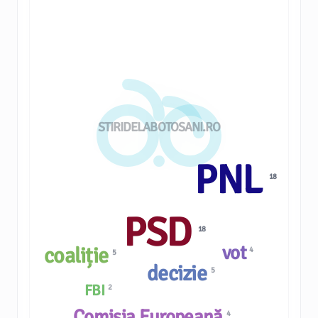
STIRIDELABOTOSANI.RO
PNL
18
PSD
18
vot
coaliție
4
5
decizie
5
FBI
2
Comisia Europeană
4