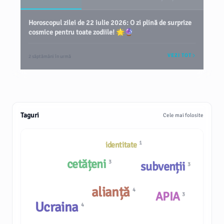
Horoscopul zilei de 22 iulie 2026: O zi plină de surprize
cosmice pentru toate zodiile! 🌟🔮
VEZI TOT
2 săptămâni în urmă
Taguri
Cele mai folosite
1
identitate
cetățeni
3
subvenții
3
alianță
4
APIA
3
Ucraina
4