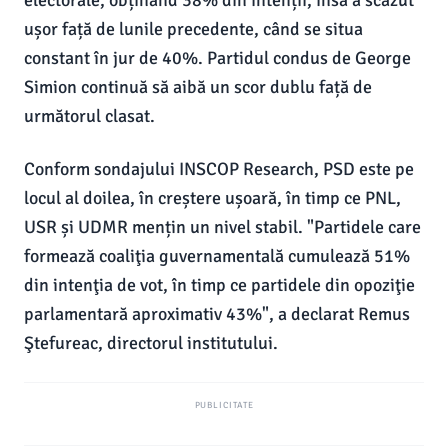
electorale, obținând 38% din intenții, însă a scăzut
ușor față de lunile precedente, când se situa
constant în jur de 40%. Partidul condus de George
Simion continuă să aibă un scor dublu față de
următorul clasat.
Conform sondajului INSCOP Research, PSD este pe
locul al doilea, în creștere ușoară, în timp ce PNL,
USR și UDMR mențin un nivel stabil. "Partidele care
formează coaliţia guvernamentală cumulează 51%
din intenţia de vot, în timp ce partidele din opoziţie
parlamentară aproximativ 43%", a declarat Remus
Ştefureac, directorul institutului.
PUBLICITATE