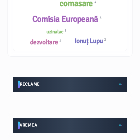
comasare
4
Comisia Europeană
4
1
uzinalac
Ionuț Lupu
2
dezvoltare
2
RECLAME
VREMEA