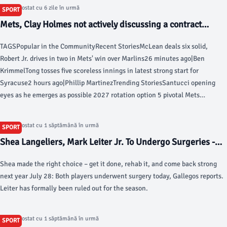
Articol postat cu 6 zile în urmă
SPORT
Mets, Clay Holmes not actively discussing a contract
extension: report - SNY
TAGSPopular in the CommunityRecent StoriesMcLean deals six solid,
Robert Jr. drives in two in Mets' win over Marlins26 minutes ago|Ben
KrimmelTong tosses five scoreless innings in latest strong start for
Syracuse2 hours ago|Phillip MartinezTrending StoriesSantucci opening
eyes as he emerges as possible 2027 rotation option 5 pivotal Mets
storylines to watch in second half of season Mets' draft recap: New York
replenishes system with 19 players selected Knicks' first championship in
Articol postat cu 1 săptămână în urmă
SPORT
53 years a product of trust and sacrifice Knicks Draft Report Card: Grading
Shea Langeliers, Mark Leiter Jr. To Undergo Surgeries -
every pick and move Knicks' depth played huge part in securing New York's
MLB Trade Rumors
first NBA title since 1973 Does LeBron to 76ers seriously threaten Knicks'
Shea made the right choice – get it done, rehab it, and come back strong
Eastern Conference supremacy?
next year July 28: Both players underwent surgery today, Gallegos reports.
Leiter has formally been ruled out for the season.
Articol postat cu 1 săptămână în urmă
SPORT