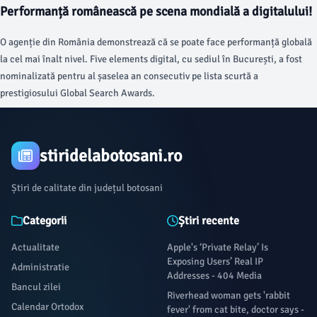
Performanță românească pe scena mondială a digitalului!
O agenție din România demonstrează că se poate face performanță globală
la cel mai înalt nivel. Five elements digital, cu sediul în București, a fost
nominalizată pentru al șaselea an consecutiv pe lista scurtă a
prestigiosului Global Search Awards.
stiridelabotosani.ro
Știri de calitate din județul botosani
Categorii
Știri recente
Actualitate
Apple's ‘Private Relay’ Is
Exposing Users’ Real IP
Administratie
Addresses - 404 Media
Bancul zilei
Riverhead woman gets 'rabbit
Calendar Ortodox
fever' from cat bite, doctor says -