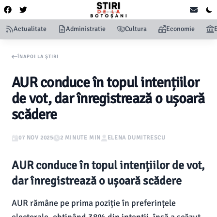
Actualitate
Administratie
Cultura
Economie
ÎNAPOI LA ȘTIRI
AUR conduce în topul intențiilor
de vot, dar înregistrează o ușoară
scădere
07 NOV 2025
2 MINUTE MIN
ELENA DUMITRESCU
AUR conduce în topul intențiilor de vot,
dar înregistrează o ușoară scădere
AUR rămâne pe prima poziție în preferințele