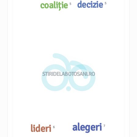
decizie
coaliție
5
5
STIRIDELABOTOSANI.RO
alegeri
lideri
7
6