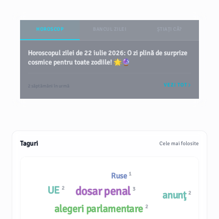
HOROSCOP
BANCUL ZILEI
ȘTIAȚI CĂ?
Horoscopul zilei de 22 iulie 2026: O zi plină de surprize
cosmice pentru toate zodiile! 🌟🔮
VEZI TOT
2 săptămâni în urmă
Taguri
Cele mai folosite
1
Ruse
UE
dosar penal
2
3
anunţ
2
alegeri parlamentare
2