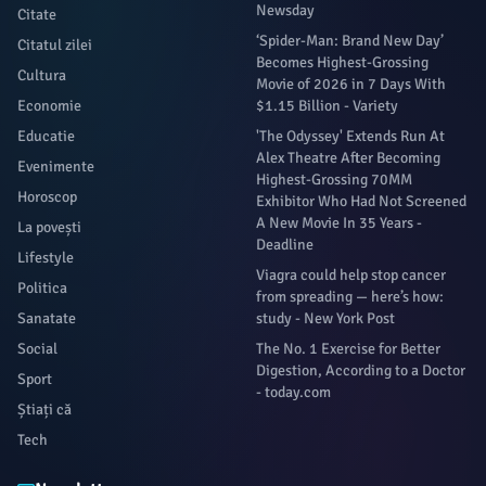
Newsday
Citate
‘Spider-Man: Brand New Day’
Citatul zilei
Becomes Highest-Grossing
Cultura
Movie of 2026 in 7 Days With
Economie
$1.15 Billion - Variety
Educatie
'The Odyssey' Extends Run At
Alex Theatre After Becoming
Evenimente
Highest-Grossing 70MM
Horoscop
Exhibitor Who Had Not Screened
A New Movie In 35 Years -
La povești
Deadline
Lifestyle
Viagra could help stop cancer
Politica
from spreading — here’s how:
Sanatate
study - New York Post
Social
The No. 1 Exercise for Better
Digestion, According to a Doctor
Sport
- today.com
Știați că
Tech