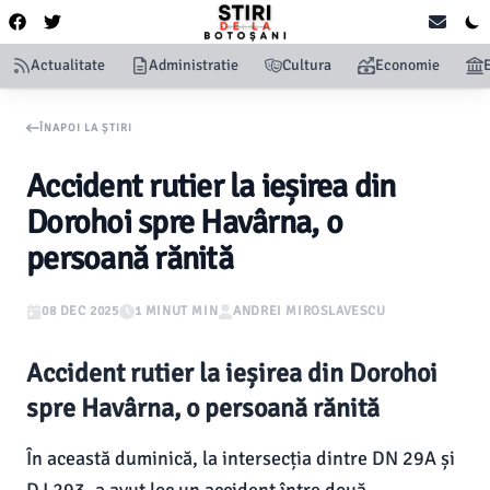
Actualitate
Administratie
Cultura
Economie
ÎNAPOI LA ȘTIRI
Accident rutier la ieșirea din
Dorohoi spre Havârna, o
persoană rănită
08 DEC 2025
1 MINUT MIN
ANDREI MIROSLAVESCU
Accident rutier la ieșirea din Dorohoi
spre Havârna, o persoană rănită
În această duminică, la intersecția dintre DN 29A și