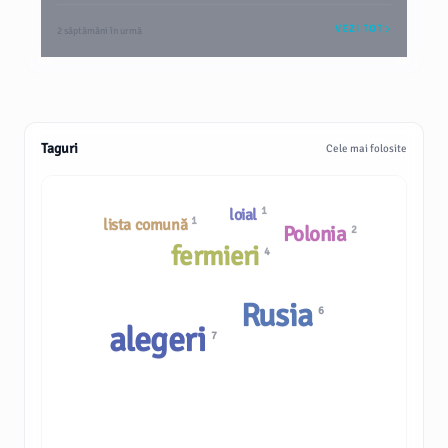
VEZI TOT
2 săptămâni în urmă
Taguri
Cele mai folosite
1
loial
1
lista comună
Polonia
2
fermieri
4
Rusia
6
alegeri
7