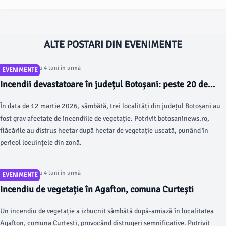
ALTE POSTARI DIN EVENIMENTE
Articol postat cu 4 luni în urmă
EVENIMENTE
Incendii devastatoare în județul Botoșani: peste 20 de
hectare afectate
În data de 12 martie 2026, sâmbătă, trei localități din județul Botoșani au
fost grav afectate de incendiile de vegetație. Potrivit botosaninews.ro,
flăcările au distrus hectar după hectar de vegetație uscată, punând în
pericol locuințele din zonă.
Articol postat cu 4 luni în urmă
EVENIMENTE
Incendiu de vegetație în Agafton, comuna Curtești
Un incendiu de vegetație a izbucnit sâmbătă după-amiază în localitatea
Agafton, comuna Curtești, provocând distrugeri semnificative. Potrivit