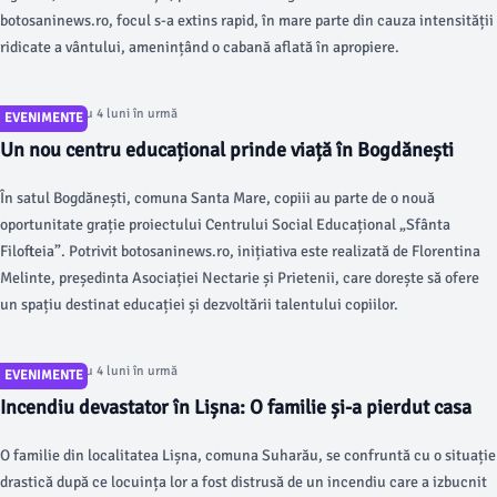
botosaninews.ro, focul s-a extins rapid, în mare parte din cauza intensității
ridicate a vântului, amenințând o cabană aflată în apropiere.
Articol postat cu 4 luni în urmă
EVENIMENTE
Un nou centru educațional prinde viață în Bogdănești
În satul Bogdănești, comuna Santa Mare, copiii au parte de o nouă
oportunitate grație proiectului Centrului Social Educațional „Sfânta
Filofteia”. Potrivit botosaninews.ro, inițiativa este realizată de Florentina
Melinte, președinta Asociației Nectarie și Prietenii, care dorește să ofere
un spațiu destinat educației și dezvoltării talentului copiilor.
Articol postat cu 4 luni în urmă
EVENIMENTE
Incendiu devastator în Lișna: O familie și-a pierdut casa
O familie din localitatea Lișna, comuna Suharău, se confruntă cu o situație
drastică după ce locuința lor a fost distrusă de un incendiu care a izbucnit