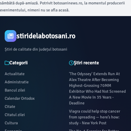
sâmbătă după-amiază. Potrivit botosaninews.ro, la momentul producerii
evenimentului, nimeni nu se afla acasă.
stiridelabotosani.ro
Știri de calitate din județul botosani
Categorii
Știri recente
Actualitate
'The Odyssey' Extends Run At
Alex Theatre After Becoming
Administratie
Highest-Grossing 70MM
Bancul zilei
Exhibitor Who Had Not Screened
A New Movie In 35 Years -
Calendar Ortodox
Deadline
Citate
Viagra could help stop cancer
Citatul zilei
from spreading — here’s how:
Cultura
study - New York Post