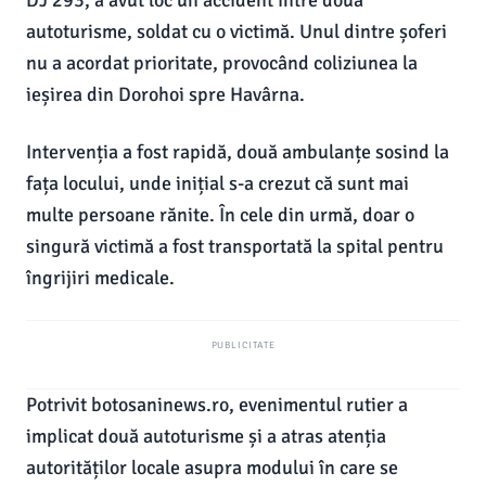
DJ 293, a avut loc un accident între două
autoturisme, soldat cu o victimă. Unul dintre șoferi
nu a acordat prioritate, provocând coliziunea la
ieșirea din Dorohoi spre Havârna.
Intervenția a fost rapidă, două ambulanțe sosind la
fața locului, unde inițial s-a crezut că sunt mai
multe persoane rănite. În cele din urmă, doar o
singură victimă a fost transportată la spital pentru
îngrijiri medicale.
PUBLICITATE
Potrivit botosaninews.ro, evenimentul rutier a
implicat două autoturisme și a atras atenția
autorităților locale asupra modului în care se