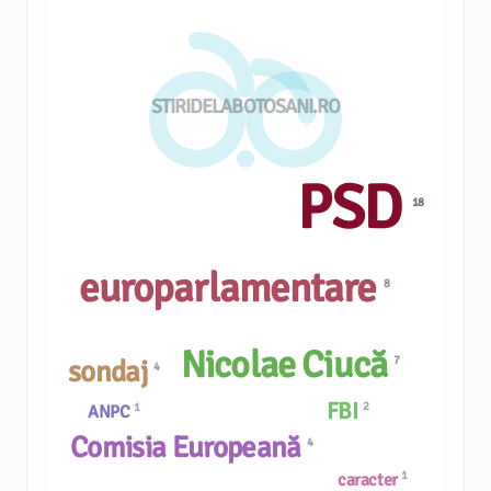
STIRIDELABOTOSANI.RO
PSD
18
europarlamentare
8
Nicolae Ciucă
7
sondaj
4
FBI
2
1
ANPC
Comisia Europeană
4
1
caracter