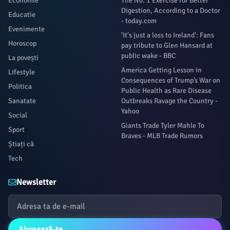
Economie
The No. 1 Exercise for Better
Digestion, According to a Doctor
Educatie
- today.com
Evenimente
'It's just a loss to Ireland': Fans
Horoscop
pay tribute to Glen Hansard at
public wake - BBC
La povești
America Getting Lesson in
Lifestyle
Consequences of Trump’s War on
Politica
Public Health as Rare Disease
Sanatate
Outbreaks Ravage the Country -
Yahoo
Social
Giants Trade Tyler Mahle To
Sport
Braves - MLB Trade Rumors
Știați că
Tech
Newsletter
Abonează-te