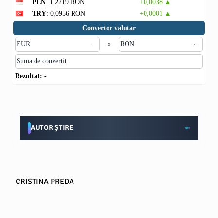
PLN
: 1,2219 RON
+0,0038 ▲
TRY
: 0,0956 RON
+0,0001 ▲
Convertor valutar
»
Rezultat:
-
AUTOR ȘTIRE
CRISTINA PREDA