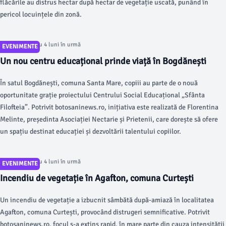
flăcările au distrus hectar după hectar de vegetație uscată, punând în
pericol locuințele din zonă.
Articol postat cu 4 luni în urmă
EVENIMENTE
Un nou centru educațional prinde viață în Bogdănești
În satul Bogdănești, comuna Santa Mare, copiii au parte de o nouă
oportunitate grație proiectului Centrului Social Educațional „Sfânta
Filofteia”. Potrivit botosaninews.ro, inițiativa este realizată de Florentina
Melinte, președinta Asociației Nectarie și Prietenii, care dorește să ofere
un spațiu destinat educației și dezvoltării talentului copiilor.
Articol postat cu 4 luni în urmă
EVENIMENTE
Incendiu de vegetație în Agafton, comuna Curtești
Un incendiu de vegetație a izbucnit sâmbătă după-amiază în localitatea
Agafton, comuna Curtești, provocând distrugeri semnificative. Potrivit
botosaninews.ro, focul s-a extins rapid, în mare parte din cauza intensității