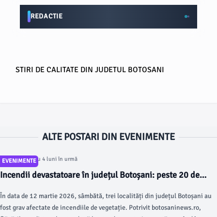
REDACTIE
STIRI DE CALITATE DIN JUDETUL BOTOSANI
ALTE POSTARI DIN EVENIMENTE
Articol postat cu 4 luni în urmă
EVENIMENTE
Incendii devastatoare în județul Botoșani: peste 20 de
hectare afectate
În data de 12 martie 2026, sâmbătă, trei localități din județul Botoșani au
fost grav afectate de incendiile de vegetație. Potrivit botosaninews.ro,