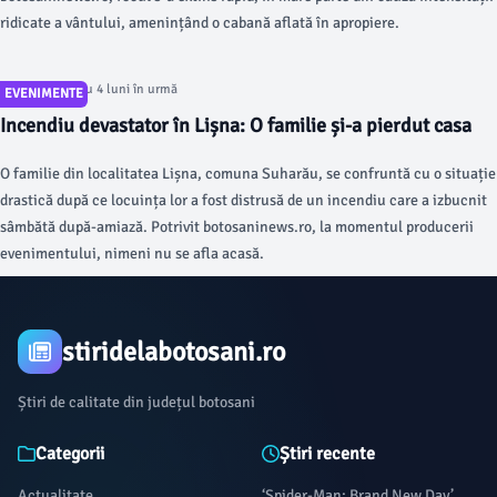
ridicate a vântului, amenințând o cabană aflată în apropiere.
Articol postat cu 4 luni în urmă
EVENIMENTE
Incendiu devastator în Lișna: O familie și-a pierdut casa
O familie din localitatea Lișna, comuna Suharău, se confruntă cu o situație
drastică după ce locuința lor a fost distrusă de un incendiu care a izbucnit
sâmbătă după-amiază. Potrivit botosaninews.ro, la momentul producerii
evenimentului, nimeni nu se afla acasă.
stiridelabotosani.ro
Știri de calitate din județul botosani
Categorii
Știri recente
Actualitate
‘Spider-Man: Brand New Day’