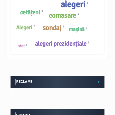
alegeri
7
cetățeni
3
comasare
4
sondaj
Alegeri
2
4
mașină
2
alegeri prezidențiale
3
1
stat
RECLAME