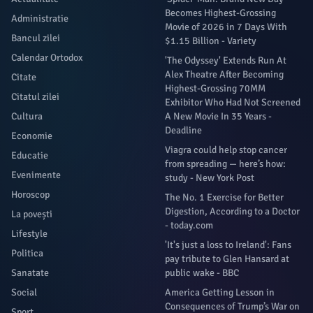
Becomes Highest-Grossing
Administratie
Movie of 2026 in 7 Days With
Bancul zilei
$1.15 Billion - Variety
Calendar Ortodox
'The Odyssey' Extends Run At
Alex Theatre After Becoming
Citate
Highest-Grossing 70MM
Citatul zilei
Exhibitor Who Had Not Screened
Cultura
A New Movie In 35 Years -
Deadline
Economie
Viagra could help stop cancer
Educatie
from spreading — here’s how:
Evenimente
study - New York Post
Horoscop
The No. 1 Exercise for Better
Digestion, According to a Doctor
La povești
- today.com
Lifestyle
'It's just a loss to Ireland': Fans
Politica
pay tribute to Glen Hansard at
Sanatate
public wake - BBC
Social
America Getting Lesson in
Consequences of Trump’s War on
Sport