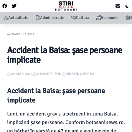
Actualitate
Administratie
Cultura
Economie
ÎNAPOI LA ȘTIRI
Accident la Baisa: șase persoane
implicate
10 MAR 2025
2 MINUTE MIN
CRISTINA PREDA
Accident la Baisa: șase persoane
implicate
Luni, un accident grav s-a petrecut în zona Baisa,
implicând șase persoane. Conform botosaninews.ro,
un bărbat în vârstă de 47 de ani a avut nevoie de