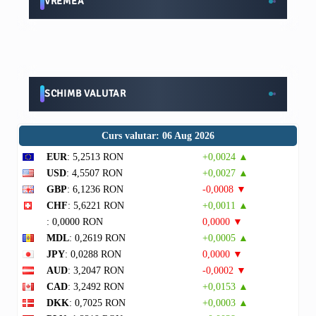
VREMEA
SCHIMB VALUTAR
Curs valutar: 06 Aug 2026
EUR
: 5,2513 RON
+0,0024 ▲
USD
: 4,5507 RON
+0,0027 ▲
GBP
: 6,1236 RON
-0,0008 ▼
CHF
: 5,6221 RON
+0,0011 ▲
: 0,0000 RON
0,0000 ▼
MDL
: 0,2619 RON
+0,0005 ▲
JPY
: 0,0288 RON
0,0000 ▼
AUD
: 3,2047 RON
-0,0002 ▼
CAD
: 3,2492 RON
+0,0153 ▲
DKK
: 0,7025 RON
+0,0003 ▲