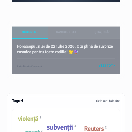
HOROSCOP
BANCUL ZILEI
ȘTIAȚI CĂ?
Horoscopul zilei de 22 iulie 2026: O zi plină de surprize
cosmice pentru toate zodiile! 🌟🔮
VEZI TOT
2 săptămâni în urmă
Taguri
Cele mai folosite
violență
2
subvenții
3
Reuters
2
2