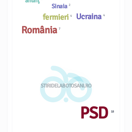
anunţ
Sinaia
2
Ucraina
fermieri
4
4
România
7
STIRIDELABOTOSANI.RO
PSD
18