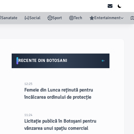
Sanatate
Social
Sport
Tech
Entertainment
RECENTE DIN BOTOSANI
12:25
Femeie din Lunca reținută pentru
încălcarea ordinului de protecție
11:24
Licitație publică în Botoșani pentru
vânzarea unui spațiu comercial