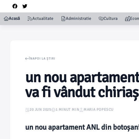
Acasă
Actualitate
Administratie
Cultura
Eco
ÎNAPOI LA ȘTIRI
un nou apartament
va fi vândut chiriaș
20 JUN 2025
1 MINUT MIN
MARIA POPESCU
un nou apartament ANL din botoșani 