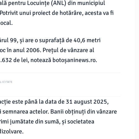
lă pentru Locuințe (ANL) din municipiul
otrivit unui proiect de hotărâre, acesta va fi
ocal.
rul 99, și are o suprafață de 40,6 metri
oc în anul 2006. Prețul de vânzare al
.632 de lei, notează botoșaninews.ro.
LICITATE
acție este până la data de 31 august 2025,
i semnarea actelor. Banii obținuți din vânzare
 primi jumătate din sumă, și societatea
dizolvare.