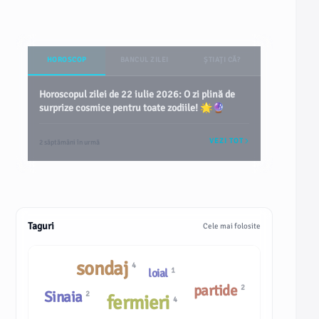
HOROSCOP
BANCUL ZILEI
ȘTIAȚI CĂ?
Horoscopul zilei de 22 iulie 2026: O zi plină de
surprize cosmice pentru toate zodiile! 🌟🔮
VEZI TOT
2 săptămâni în urmă
Taguri
Cele mai folosite
sondaj
4
1
loial
partide
2
Sinaia
2
fermieri
4