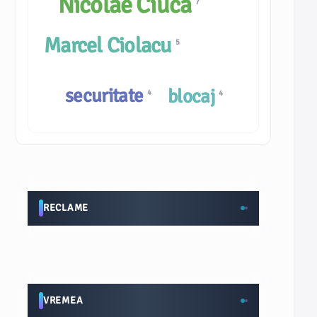
Nicolae Ciucă
7
Marcel Ciolacu
5
securitate
blocaj
4
4
RECLAME
VREMEA