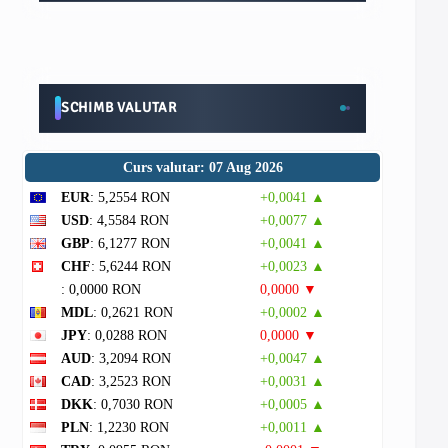
SCHIMB VALUTAR
Curs valutar: 07 Aug 2026
EUR
: 5,2554 RON
+0,0041 ▲
USD
: 4,5584 RON
+0,0077 ▲
GBP
: 6,1277 RON
+0,0041 ▲
CHF
: 5,6244 RON
+0,0023 ▲
: 0,0000 RON
0,0000 ▼
MDL
: 0,2621 RON
+0,0002 ▲
JPY
: 0,0288 RON
0,0000 ▼
AUD
: 3,2094 RON
+0,0047 ▲
CAD
: 3,2523 RON
+0,0031 ▲
DKK
: 0,7030 RON
+0,0005 ▲
PLN
: 1,2230 RON
+0,0011 ▲