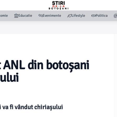
nomie
Educatie
Evenimente
Lifestyle
Politica
 ANL din botoșani
ului
va fi vândut chiriașului