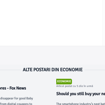
ALTE POSTARI DIN ECONOMIE
ECONOMIE
Articol postat cu 5 zile în urmă
ores - Fox News
Should you still buy your n
 disappear for good Baby
TechCrunch
 from digital coupons to
The smartphone industry’s next ba