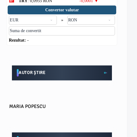
TRY
: 0,0955 RON
-0,0001 ▼
Convertor valutar
»
Rezultat:
-
AUTOR ȘTIRE
MARIA POPESCU