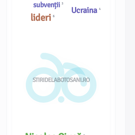
subvenții
3
Ucraina
4
lideri
6
STIRIDELABOTOSANI.RO