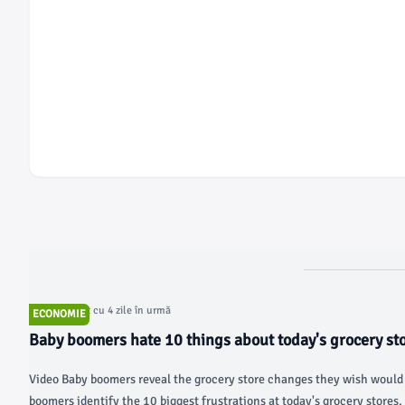
Articol postat cu 4 zile în urmă
ECONOMIE
Baby boomers hate 10 things about today's grocery st
Video Baby boomers reveal the grocery store changes they wish would
boomers identify the 10 biggest frustrations at today's grocery stores,