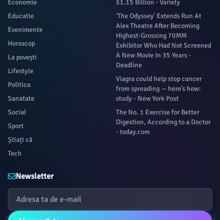
Economie
$1.15 Billion - Variety
Educatie
'The Odyssey' Extends Run At
Alex Theatre After Becoming
Evenimente
Highest-Grossing 70MM
Horoscop
Exhibitor Who Had Not Screened
A New Movie In 35 Years -
La povești
Deadline
Lifestyle
Viagra could help stop cancer
Politica
from spreading — here’s how:
Sanatate
study - New York Post
Social
The No. 1 Exercise for Better
Digestion, According to a Doctor
Sport
- today.com
Știați că
Tech
Newsletter