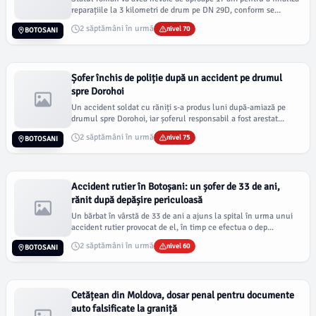
reparațiile la 3 kilometri de drum pe DN 29D, conform se...
2 săptămâni în urmă
nivel 70
BOTOSANI
Șofer închis de poliție după un accident pe drumul
spre Dorohoi
Un accident soldat cu răniți s-a produs luni după-amiază pe
drumul spre Dorohoi, iar șoferul responsabil a fost arestat...
2 săptămâni în urmă
nivel 75
BOTOSANI
Accident rutier în Botoșani: un șofer de 33 de ani,
rănit după depășire periculoasă
Un bărbat în vârstă de 33 de ani a ajuns la spital în urma unui
accident rutier provocat de el, în timp ce efectua o dep...
2 săptămâni în urmă
nivel 60
BOTOSANI
Cetățean din Moldova, dosar penal pentru documente
auto falsificate la graniță