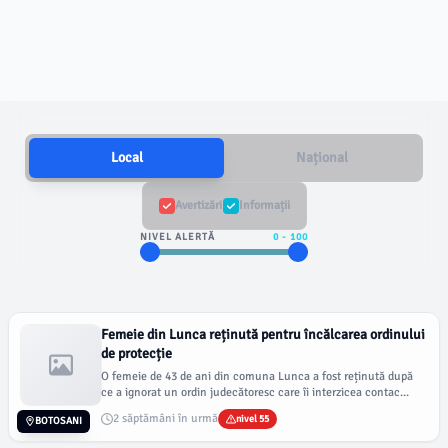
Local
Național
Avertizări
Informații
NIVEL ALERTĂ
0
-
100
Femeie din Lunca reținută pentru încălcarea ordinului
de protecție
O femeie de 43 de ani din comuna Lunca a fost reținută după
ce a ignorat un ordin judecătoresc care îi interzicea contac...
2 săptămâni în urmă
nivel 55
BOTOSANI