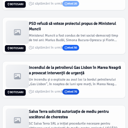
2 săptămâni în urmă
nivel 20
BOTOSANI
PSD refuză să voteze proiectul propus de Ministerul
Muncii
Ministerul Muncii a fost condus de trei social-democrați timp
de trei ani: Marius Budăi, Simona Bucura-Oprescu și Florin...
2 săptămâni în urmă
nivel 50
BOTOSANI
Incendiul de la petrolierul Gas Lisbon în Marea Neagră
a provocat intervenții de urgență
Un incendiu și o explozie au avut loc la bordul petrolierului
„Gas Lisbon”, în noaptea de luni spre marți, în Marea Neag...
2 săptămâni în urmă
nivel 70
BOTOSANI
Salva Terra solicită autorizație de mediu pentru
uscătorul de cherestea
SC Salva Terra SRL a inițiat procedurile necesare pentru