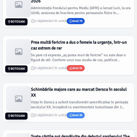
2026
Administrația Fondului pentru Mediu (AFM) a lansat luni, la ora
10:00, sesiunea de înscriere pentru persoanele fizice în...
2 săptămâni în urmă
nivel 70
BOTOSANI
Prea multă fericire a dus o femeie la urgențe, într-un
caz extrem de rar
Se pare că expresia „aș putea muri de fericire” nu este doar o
figură de stil. Conform unui nou studiu de caz, publicat...
2 săptămâni în urmă
nivel 31
BOTOSANI
Schimbările majore care au marcat Dersca în secolul
XX
Viața în Dersca a suferit transformări semnificative în perioada
secolului XX, începând cu evenimentele tumultoase din 1...
2 săptămâni în urmă
nivel 30
BOTOSANI
Toate cărțile noi dezvăluite din debutul spoilerului The