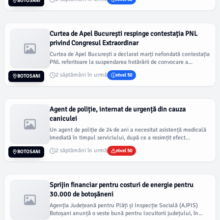
BOTOSANI
Curtea de Apel București respinge contestația PNL
privind Congresul Extraordinar
Curtea de Apel București a declarat marți nefondată contestația
PNL referitoare la suspendarea hotărârii de convocare a...
2 săptămâni în urmă
nivel 50
BOTOSANI
Agent de poliție, internat de urgență din cauza
caniculei
Un agent de poliție de 24 de ani a necesitat asistență medicală
imediată în timpul serviciului, după ce a resimțit efect...
2 săptămâni în urmă
nivel 50
BOTOSANI
Sprijin financiar pentru costuri de energie pentru
30.000 de botoșăneni
Agenția Județeană pentru Plăți și Inspecție Socială (AJPIS)
Botoșani anunță o veste bună pentru locuitorii județului, în...