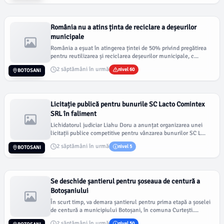
România nu a atins ținta de reciclare a deșeurilor
municipale
România a eșuat în atingerea țintei de 50% privind pregătirea
pentru reutilizarea și reciclarea deșeurilor municipale, c...
2 săptămâni în urmă
nivel 60
BOTOSANI
Licitație publică pentru bunurile SC Lacto Comintex
SRL în faliment
Lichidatorul judiciar Liahu Doru a anunțat organizarea unei
licitații publice competitive pentru vânzarea bunurilor SC L...
2 săptămâni în urmă
nivel 5
BOTOSANI
Se deschide șantierul pentru șoseaua de centură a
Botoșaniului
În scurt timp, va demara șantierul pentru prima etapă a șoselei
de centură a municipiului Botoșani, în comuna Curtești....
2 săptămâni în urmă
nivel 50