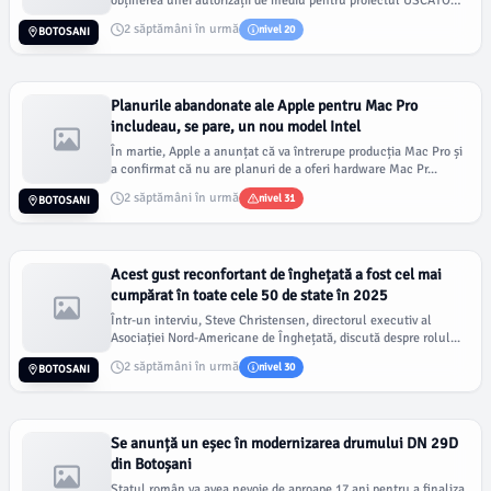
obținerea unei autorizații de mediu pentru proiectul USCĂTOR
CH...
2 săptămâni în urmă
nivel 20
BOTOSANI
Planurile abandonate ale Apple pentru Mac Pro
includeau, se pare, un nou model Intel
În martie, Apple a anunțat că va întrerupe producția Mac Pro și
a confirmat că nu are planuri de a oferi hardware Mac Pr...
2 săptămâni în urmă
nivel 31
BOTOSANI
Acest gust reconfortant de înghețată a fost cel mai
cumpărat în toate cele 50 de state în 2025
Într-un interviu, Steve Christensen, directorul executiv al
Asociației Nord-Americane de Înghețată, discută despre rolul...
2 săptămâni în urmă
nivel 30
BOTOSANI
Se anunță un eșec în modernizarea drumului DN 29D
din Botoșani
Statul român va avea nevoie de aproape 17 ani pentru a finaliza