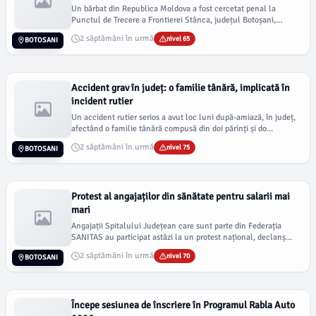
Un bărbat din Republica Moldova a fost cercetat penal la
Punctul de Trecere a Frontierei Stânca, județul Botoșani,
după...
2 săptămâni în urmă
nivel 65
BOTOSANI
Accident grav în județ: o familie tânără, implicată în
incident rutier
Un accident rutier serios a avut loc luni după-amiază, în județ,
afectând o familie tânără compusă din doi părinți și do...
2 săptămâni în urmă
nivel 75
BOTOSANI
Protest al angajaților din sănătate pentru salarii mai
mari
Angajații Spitalului Județean care sunt parte din Federația
SANITAS au participat astăzi la un protest național, declanș...
2 săptămâni în urmă
nivel 70
BOTOSANI
Începe sesiunea de înscriere în Programul Rabla Auto