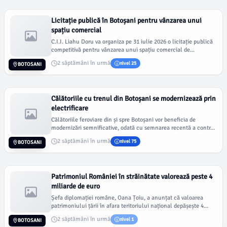
Licitație publică în Botoșani pentru vânzarea unui
spațiu comercial
C.I.I. Liahu Doru va organiza pe 31 iulie 2026 o licitație publică
competitivă pentru vânzarea unui spațiu comercial de...
2 săptămâni în urmă
nivel 25
BOTOSANI
Călătoriile cu trenul din Botoșani se modernizează prin
electrificare
Călătoriile feroviare din și spre Botoșani vor beneficia de
modernizări semnificative, odată cu semnarea recentă a contr...
2 săptămâni în urmă
nivel 75
BOTOSANI
Patrimoniul României în străinătate valorează peste 4
miliarde de euro
Șefa diplomației române, Oana Țoiu, a anunțat că valoarea
patrimoniului țării în afara teritoriului național depășește 4...
2 săptămâni în urmă
nivel 1
BOTOSANI